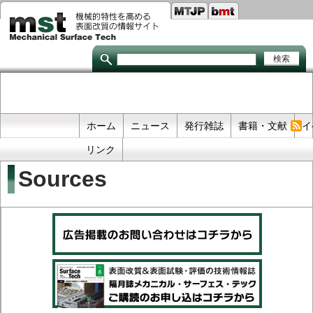
Seco
メ
イ
links
ン
コ
ン
テ
ン
ツ
に
移
Primary
ホーム
ニュース
発行雑誌
書籍・文献
イ
動
links
リンク
Sources