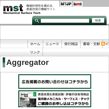
Seco
メ
イ
links
ン
コ
ン
テ
ン
ツ
に
移
Primary
ホーム
ニュース
発行雑誌
書籍・文献
イ
動
links
リンク
Aggregator