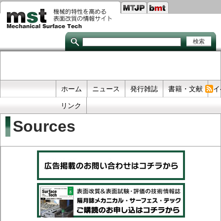
Seco
メ
イ
links
ン
コ
ン
テ
ン
ツ
に
移
Primary
ホーム
ニュース
発行雑誌
書籍・文献
イ
動
links
リンク
Sources