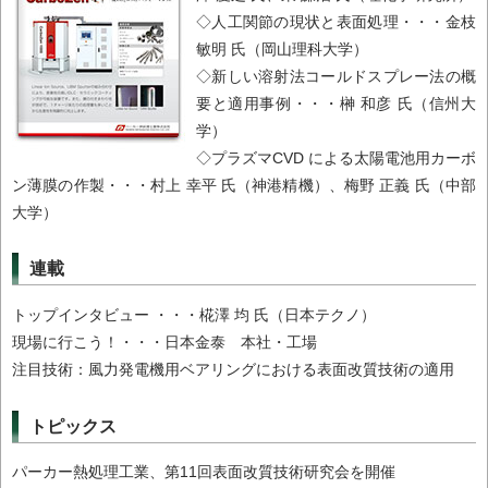
◇人工関節の現状と表面処理・・・金枝
敏明 氏（岡山理科大学）
◇新しい溶射法コールドスプレー法の概
要と適用事例・・・榊 和彦 氏（信州大
学）
◇プラズマCVD による太陽電池用カーボ
ン薄膜の作製・・・村上 幸平 氏（神港精機）、梅野 正義 氏（中部
大学）
連載
トップインタビュー ・・・椛澤 均 氏（日本テクノ）
現場に行こう！・・・日本金泰 本社・工場
注目技術：風力発電機用ベアリングにおける表面改質技術の適用
トピックス
パーカー熱処理工業、第11回表面改質技術研究会を開催