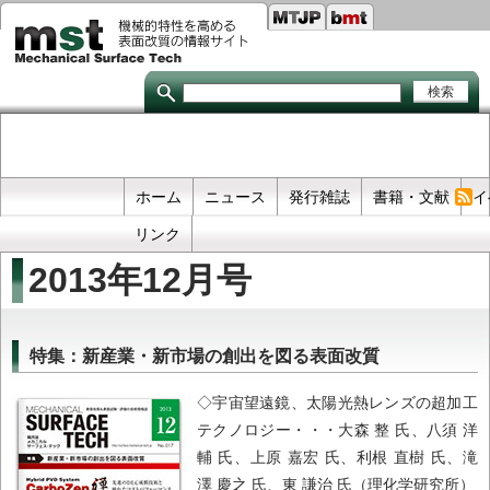
Seco
メ
イ
links
ン
コ
ン
テ
ン
ツ
に
移
Primary
ホーム
ニュース
発行雑誌
書籍・文献
イ
動
links
リンク
2013年12月号
特集：新産業・新市場の創出を図る表面改質
◇宇宙望遠鏡、太陽光熱レンズの超加工
テクノロジー・・・大森 整 氏、八須 洋
輔 氏、上原 嘉宏 氏、利根 直樹 氏、滝
澤 慶之 氏、東 謙治 氏（理化学研究所）