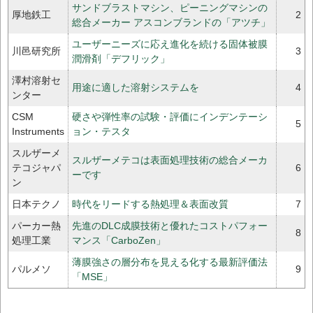
サンドブラストマシン、ピーニングマシンの
厚地鉄工
2
総合メーカー アスコンブランドの「アツチ」
ユーザーニーズに応え進化を続ける固体被膜
川邑研究所
3
潤滑剤「デフリック」
澤村溶射セ
用途に適した溶射システムを
4
ンター
CSM
硬さや弾性率の試験・評価にインデンテーシ
5
Instruments
ョン・テスタ
スルザーメ
スルザーメテコは表面処理技術の総合メーカ
テコジャパ
6
ーです
ン
日本テクノ
時代をリードする熱処理＆表面改質
7
パーカー熱
先進のDLC成膜技術と優れたコストパフォー
8
処理工業
マンス「CarboZen」
薄膜強さの層分布を見える化する最新評価法
パルメソ
9
「MSE」