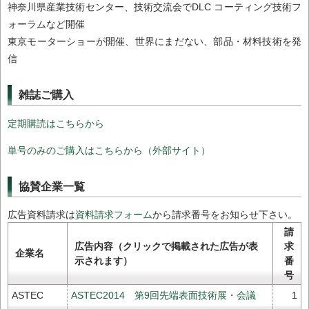
神奈川県産業技術センター、技術交流会でDLC コーティング技術フ
ォーラムなど開催
東京モーターショーが開催、世界にまだない、部品・材料技術を発
信
雑誌ご購入
定期購読はこちらから
単号のみのご購入はこちらから（外部サイト）
協賛企業一覧
広告資料請求は
資料請求フォーム
から請求番号をお知らせ下さい。
請
広告内容（クリックで掲載された広告が表
求
企業名
示されます）
番
号
ASTEC
ASTEC2014 第9回先端表面技術展・会議
1