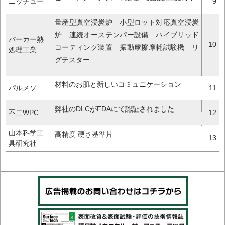
ニッチュー
9
量産型真空浸炭炉 小型ロット対応真空浸炭
炉 連続オーステンパー設備 ハイブリッド
パーカー熱
10
コーティング装置 振動摩擦摩耗試験機 リ
処理工業
グテスター
材料のお肌と新しいコミュニケーション
パルメソ
11
弊社のDLCがFDAにて認証されました
不二WPC
12
山本科学工
高精度 硬さ基準片
13
具研究社