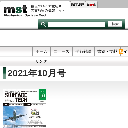
Seco
メ
イ
links
ン
コ
ン
テ
ン
ツ
に
移
Primary
ホーム
ニュース
発行雑誌
書籍・文献
イ
動
links
リンク
2021年10月号