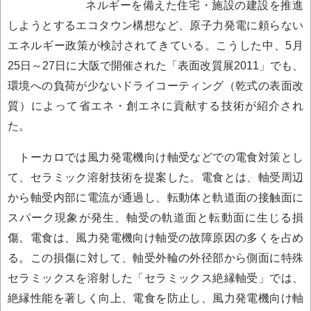
ネルギーを備えた住宅・施設の建設を推進
しようとするエコタウン構想など、原子力発電に頼らない
エネルギー政策が検討されてきている。こうした中、5月
25日～27日に大阪で開催された「表面改質展2011」でも、
環境への負荷が少ないドライコーティング（乾式の表面改
質）によって省エネ・創エネに貢献する技術が紹介され
た。
トーカロでは風力発電機向け軸受などでの電食対策とし
て、セラミック溶射技術を提案した。電食とは、軸受周辺
から軸受内部に電流が通過し、転動体と軌道面の接触面に
スパーク現象が発生、軸受の軌道面と転動面に生じる損
傷。電食は、風力発電機向け軸受の故障原因の多くを占め
る。この損傷に対して、軸受外輪の外径部から側面に特殊
セラミックスを溶射した「セラミックス絶縁軸受」では、
絶縁性能を著しく向上、電食を防止し、風力発電機向け軸