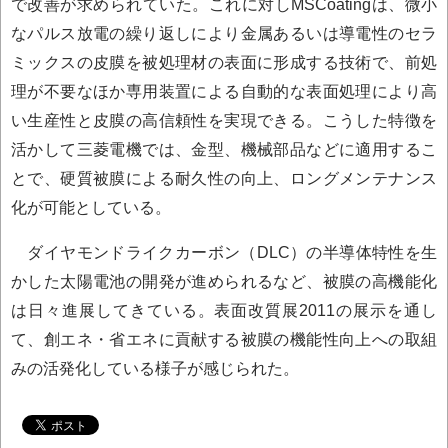
で改善が求められていた。これに対しMSCoatingは、微小
なパルス放電の繰り返しにより金属あるいは導電性のセラ
ミックスの皮膜を被処理材の表面に形成する技術で、前処
理が不要なほか専用装置による自動的な表面処理により高
い生産性と皮膜の高信頼性を実現できる。こうした特徴を
活かして三菱電機では、金型、機械部品などに適用するこ
とで、硬質被膜による耐久性の向上、ロングメンテナンス
化が可能としている。
ダイヤモンドライクカーボン（DLC）の半導体特性を生
かした太陽電池の開発が進められるなど、被膜の高機能化
は日々進展してきている。表面改質展2011の展示を通し
て、創エネ・省エネに貢献する被膜の機能性向上への取組
みの活発化している様子が感じられた。