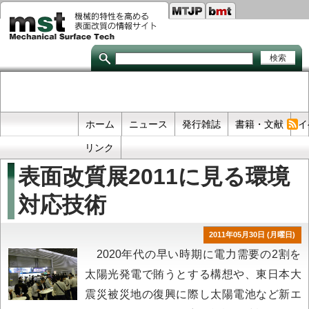
Seco
メ
イ
links
ン
コ
ン
テ
ン
ツ
に
移
Primary
ホーム
ニュース
発行雑誌
書籍・文献
イ
動
links
リンク
表面改質展2011に見る環境
対応技術
2011年05月30日 (月曜日)
2020年代の早い時期に電力需要の2割を
太陽光発電で賄うとする構想や、東日本大
震災被災地の復興に際し太陽電池など新エ