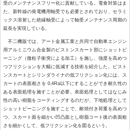
受のメンテナンスフリー化に貢献している。電食対策はま
た、新幹線の発電機用軸受でも必要とされており、セラミ
ックス溶射した絶縁軸受によって軸受メンテナンス周期の
延長を実現している。
不二機販では、アート金属工業と共同で自動車エンジン
用アルミニウム合金製のピストンスカート部にショットピ
ーニング（微粒子衝突による加工）を施し、強度を高めつ
つフリクションを大幅に低減する技術を紹介した。ピスト
ンスカートとシリンダライナの低フリクション化には、ス
カートの表面粗さを 0.4Ra以下にすることができ耐久性の
ある表面処理を施すことが必要。表面処理としてはなじみ
性の高い樹脂をコーティングするのだが、下地処理として
ショットピーニングを施すことで、耐焼付き荷重を高めつ
つ、スカート面を細かい凹凸面とし樹脂コート後の表面粗
さを細かくして、低フリクション化を図るという。