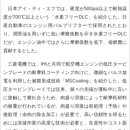
日本アイ・ティ・エフでは、硬度が50Gpa以上で耐熱温
度が700℃以上という「水素フリーDLC」を紹介した。日
産自動車のエンジン用バルブリフターで採用されたとお
り、潤滑油を用いずに低い摩擦係数を示す水素フリーDLC
だが、エンジン油中ではさらに摩擦係数を低下、省燃費に
貢献するとした。
三菱電機では、IHIと共同で航空機エンジンの低圧タービ
ンブレードの耐摩耗コーティング向けに、微細なパルス放
電を利用した被膜形成技術「MSCoating」を紹介した。低
圧タービンブレードでは従来、個々の先端が運転中に互い
に接触して擦れ合うため、肉盛り溶接によって耐摩耗材料
の被覆が行われているが、肉盛り溶接は前処理（予熱）や
後処理（余肉の除去加工）が必要で、高い信頼性を得るた
めには溶接作業の高度な技術が必要と、生産性やコスト面