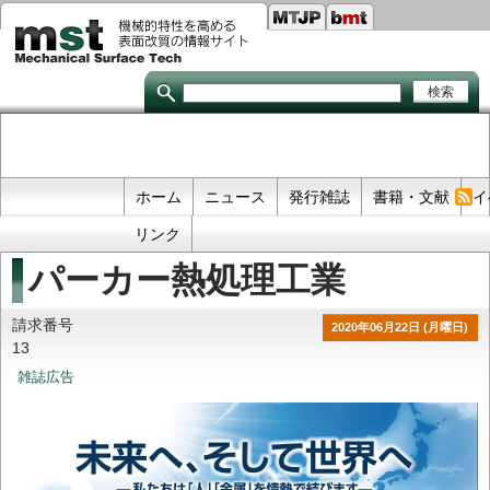
Seco
メ
イ
links
ン
コ
ン
テ
ン
ツ
に
移
Primary
ホーム
ニュース
発行雑誌
書籍・文献
イ
動
links
リンク
パーカー熱処理工業
請求番号
2020年06月22日 (月曜日)
13
雑誌広告