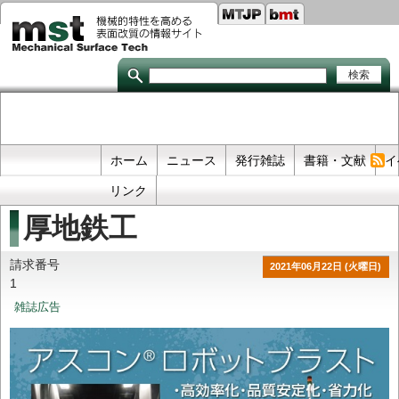
Seco
メ
イ
links
ン
コ
ン
テ
ン
ツ
に
移
Primary
ホーム
ニュース
発行雑誌
書籍・文献
イ
動
links
リンク
厚地鉄工
請求番号
2021年06月22日 (火曜日)
1
雑誌広告