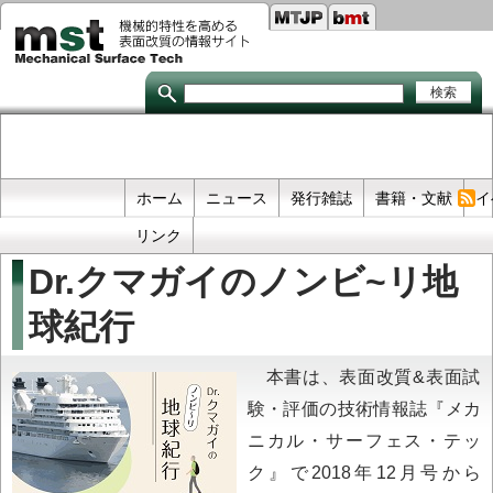
Seco
メ
イ
links
ン
コ
ン
テ
ン
ツ
に
移
Primary
ホーム
ニュース
発行雑誌
書籍・文献
イ
動
links
リンク
Dr.クマガイのノンビ~リ地
球紀行
本書は、表面改質&表面試
験・評価の技術情報誌『メカ
ニカル・サーフェス・テッ
ク』で2018年12月号から