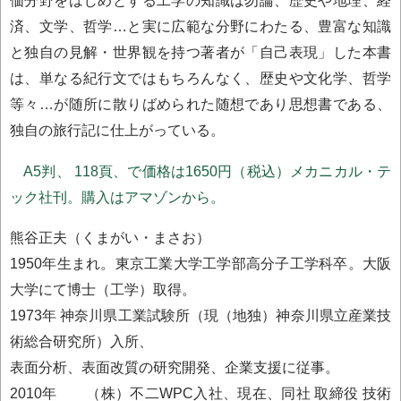
価分野をはじめとする工学の知識は勿論、歴史や地理、経
済、文学、哲学…と実に広範な分野にわたる、豊富な知識
と独自の見解・世界観を持つ著者が「自己表現」した本書
は、単なる紀行文ではもちろんなく、歴史や文化学、哲学
等々…が随所に散りばめられた随想であり思想書である、
独自の旅行記に仕上がっている。
A5判、 118頁、で価格は1650円（税込）メカニカル・テ
ック社刊。購入はアマゾンから。
熊谷正夫（くまがい・まさお）
1950年生まれ。東京工業大学工学部高分子工学科卒。大阪
大学にて博士（工学）取得。
1973年 神奈川県工業試験所（現（地独）神奈川県立産業技
術総合研究所）入所、
表面分析、表面改質の研究開発、企業支援に従事。
2010年 （株）不二WPC入社、現在、同社 取締役 技術