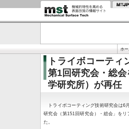
メ
イ
ン
コ
ン
テ
ン
ツ
に
Primary
移
ホー
動
links
トライボコーティ
第1回研究会・総会
学研究所）が再任
トライボコーティング技術研究会は6月
研究会（第151回研究会）・総会」を
た。