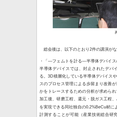
総会後は、以下のとおり2件の講演がな
・「―フェムトを計る―半導体デバイス
半導体デバイスでは、封止されたデバ
る。3D積層化している半導体デバイス
スのプロセス管理による歩留まり改善が
かをトレースするための分析が求められ
加工後、研磨工程、還元・脱ガス工程、
を実現できる同社独自の0.2%BeCu材
計測することが可能（産業技術総合研