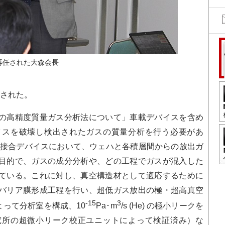
再任された大森会長
された。
の高精度質量ガス分析法について」車載デバイスを含め
イスを破壊し検出されたガスの質量分析を行う必要があ
や接合デバイスにおいて、ウェハと各積層間からの放出ガ
目的で、ガスの成分分析や、どの工程でガスが混入した
ている。これに対し、真空構造材として適応するために
バリア膜形成工程を行い、超低ガス放出の極・超高真空
-15
3
によって分析室を構成、10
Pa･m
/s (He) の極小リークを
究所の超微小リーク校正ユニットによって検証済み）な