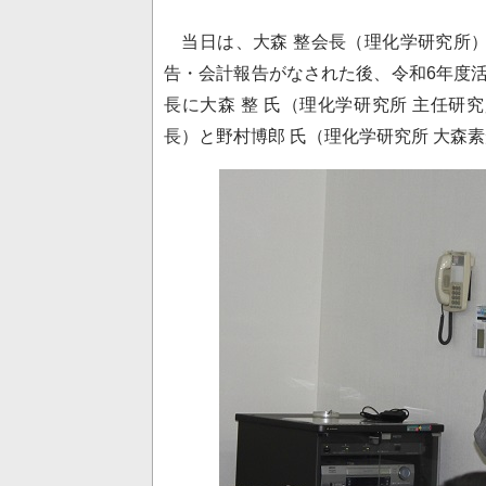
当日は、大森 整会長（理化学研究所）
告・会計報告がなされた後、令和6年度
長に大森 整 氏（理化学研究所 主任研
長）と野村博郎 氏（理化学研究所 大森