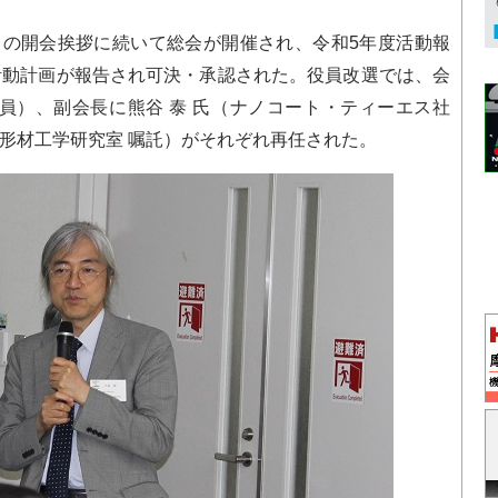
の開会挨拶に続いて総会が開催され、令和5年度活動報
活動計画が報告され可決・承認された。役員改選では、会
究員）、副会長に熊谷 泰 氏（ナノコート・ティーエス社
素形材工学研究室 嘱託）がそれぞれ再任された。