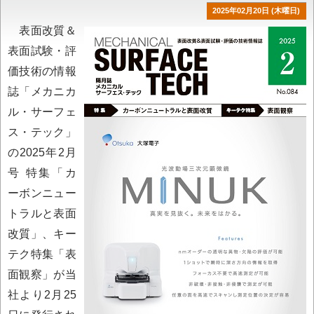
2025年02月20日 (木曜日)
表面改質＆
表面試験・評
価技術の情報
誌「メカニカ
ル・サーフェ
ス・テック」
の2025年2月
号 特集「カ
ーボンニュー
トラルと表面
改質」、キー
テク特集「表
面観察」が当
社より2月25