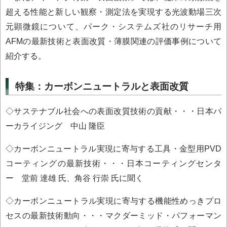
超える性能と新しい観察・測定法を実現する光波動場三次
元顕微鏡について、パーク・システムズ社のリサーチ用
AFMの最新技術と表面改質・薄膜関連の評価事例について
紹介する。
特集：カーボンニュートラルと表面改質
◇サステナブル社会への表面改質技術の貢献・・・日本パ
ーカライジング 中山 隆臣
◇カーボンニュートラル実現に寄与する工具・金型用PVD
コーティングの最新技術・・・日本コーティングセンタ
ー 堂前 達雄 氏、角谷 行崇 氏に聞く
◇カーボンニュートラル実現に寄与する機能性めっきプロ
セスの最新技術動向・・・マクダーミッド・パフォーマン