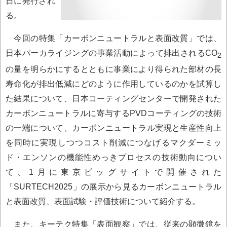
日に発行され
る。
今回の特集「カーボンニュートラルと表面改質」では、
日本パーカライジングの事業活動によって排出されるCO
2
の量を明らかにするとともに事業により得られた部材の長
寿命化が排出低減にどのように作用しているのかを試算し
た結果について、日本コーティングセンターで開発された
カーボンニュートラルに寄与するPVDコーティングの技術
の一端について、カーボンニュートラル実現と生産性向上
を同時に実現しつつコスト削減につなげるマクダーミッ
ド・エンソンの機能性めっきプロセスの技術動向につい
て、1月に東京ビッグサイトで開催された
「SURTECH2025」の展示から見るカーボンニュートラル
と表面改質、表面試験・評価技術について紹介する。
また、キーテク特集「表面観察」では、従来の顕微鏡を