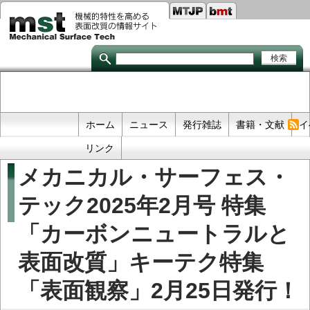
Seco
メ
イ
links
ン
コ
ン
テ
ン
ツ
に
移
Primary
ホーム
ニュース
発行雑誌
書籍・文献
イ
動
links
リンク
メカニカル・サーフェス・
テック2025年2月号 特集
「カーボンニュートラルと
表面改質」キーテク特集
「表面観察」2月25日発行！