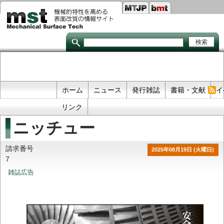
Seco
メ
イ
links
ン
コ
ン
テ
ン
ツ
に
移
Primary
ホーム
ニュース
発行雑誌
書籍・文献
イ
動
links
リンク
ニッチュー
請求番号
2025年08月19日 (火曜日)
7
雑誌広告