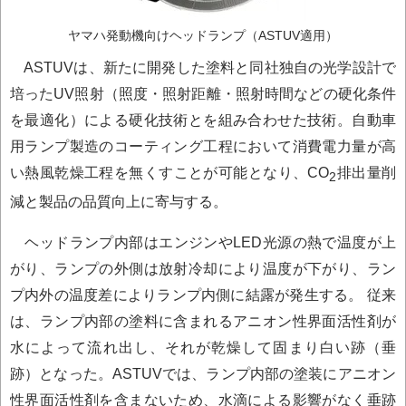
ヤマハ発動機向けヘッドランプ（ASTUV適用）
ASTUVは、新たに開発した塗料と同社独自の光学設計で
培ったUV照射（照度・照射距離・照射時間などの硬化条件
を最適化）による硬化技術とを組み合わせた技術。自動車
用ランプ製造のコーティング工程において消費電力量が高
い熱風乾燥工程を無くすことが可能となり、CO
排出量削
2
減と製品の品質向上に寄与する。
ヘッドランプ内部はエンジンやLED光源の熱で温度が上
がり、ランプの外側は放射冷却により温度が下がり、ラン
プ内外の温度差によりランプ内側に結露が発生する。 従来
は、ランプ内部の塗料に含まれるアニオン性界面活性剤が
水によって流れ出し、それが乾燥して固まり白い跡（垂
跡）となった。ASTUVでは、ランプ内部の塗装にアニオン
性界面活性剤を含まないため、水滴による影響がなく垂跡