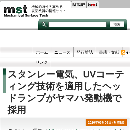
Seco
メ
イ
links
ン
コ
ン
テ
ン
ツ
に
移
Primary
ホーム
ニュース
発行雑誌
書籍・文献
イ
動
links
リンク
スタンレー電気、UVコーテ
ィング技術を適用したヘッ
ドランプがヤマハ発動機で
採用
2026年03月09日 (月曜日)