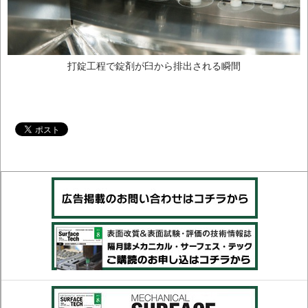
打錠工程で錠剤が臼から排出される瞬間