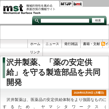
Seco
メ
イ
links
ン
コ
ン
テ
ン
ツ
に
移
Primary
ホーム
ニュース
発行雑誌
書籍・文献
イ
動
links
リンク
沢井製薬、「薬の安定供
給」を守る製造部品を共同
開発
2026年03月09日 (月曜日)
沢井製薬は、医薬品の安定供給体制をより強固なものに
するため、ヤマシタワークス（