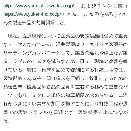
https://www.yamashitaworks.co.jp/
）およびユケン工業（
https://www.yuken-ind.co.jp/
）と協力し、錠剤を成形するた
めの製造部品を共同開発した。
現在、医療現場において医薬品の安定供給は極めて重要
なテーマとなっている。沢井製薬はジェネリック医薬品の
リーディングカンパニーとして、製造の遅れや停止など製
造トラブルのリスクを減らすため、日々、現場の改善を続
けている。特に、粉末を固めて錠剤にする打錠工程では、
製造部品である杵・臼（粉末を圧縮して錠剤にするための
精密金型：医薬品や食品の品質を左右する極めて重要なパ
ーツであり、ミクロン単位の加工精度が求められる）に汚
れがつきにくい素材や加工を施すことにより打錠工程が原
因での製造トラブルを回避でき、製造効率向上につなが
る。