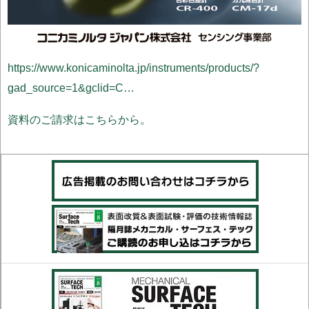
https://www.konicaminolta.jp/instruments/products/?
gad_source=1&gclid=C…
資料のご請求はこちらから。