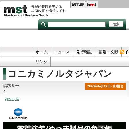
Seco
メ
イ
links
ン
コ
ン
テ
ン
ツ
に
移
Primary
ホーム
ニュース
発行雑誌
書籍・文献
イ
動
links
リンク
コニカミノルタジャパン
請求番号
2026年04月22日 (水曜日)
4
雑誌広告