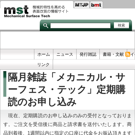
Seco
メ
イ
links
ン
コ
ン
テ
ン
ツ
に
移
Primary
ホーム
ニュース
発行雑誌
書籍・文献
イ
動
links
リンク
隔月雑誌「メカニカル・サ
ーフェス・テック」定期購
読のお申し込み
現在、定期購読のお申し込みのみの受付となっておりま
す。ご注文を受信後に商品と請求書を送付いたします。商
品到着後、1週間以内に指定の口座に代金をお振込頂きます