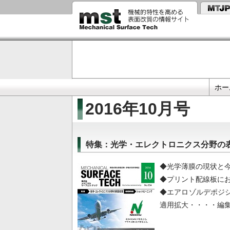
メ
イ
ン
コ
ン
テ
ン
ツ
に
Primary
移
ホー
動
links
2016年10月号
特集：光学・エレクトロニクス分野の
◆光学薄膜の現状と今
◆プリント配線板に
◆エアロゾルデポジ
適用拡大・・・・編