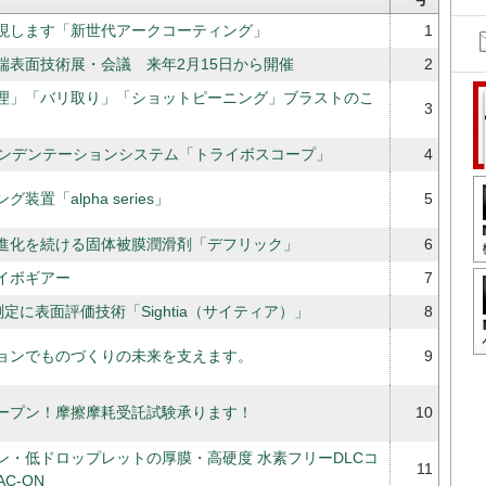
現します「新世代アークコーティング」
1
2回先端表面技術展・会議 来年2月15日から開催
2
理」「バリ取り」「ショットピーニング」ブラストのこ
3
インデンテーションシステム「トライボスコープ」
4
装置「alpha series」
5
進化を続ける固体被膜潤滑剤「デフリック」
6
イボギアー
7
定に表面評価技術「Sightia（サイティア）」
8
ョンでものづくりの未来を支えます。
9
ープン！摩擦摩耗受託試験承ります！
10
ン・低ドロップレットの厚膜・高硬度 水素フリーDLCコ
11
C-ON