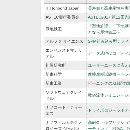
IHI Ionbond Japan
長寿命と高生産性を実
ASTEC実行委員会
ASTEC2017 第1
「梨地処理」「下地処
厚地鉄工
となら厚地鉄工へ
アルファ サイエンス
SPM組み込み型ナノ
エンハンストマテリ
アーク式PVDコーティング
アル
川邑研究所
ユーザーニーズに応え
新東科学
摩擦摩耗試験機ートラ
新東工業
ピーニングのX線応力測
ソフトウェアクレイ
数値流体シミュレーシ
ドル
ナノコート・ティー
トライボロジーラボオ
エス
ナノフィルムテクノ
高耐久・低フリクショ
ロジーズ ジャパン
ーティング FCVA TA