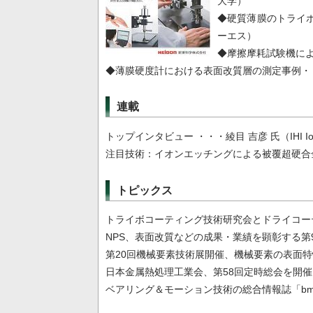
大学）
◆硬質薄膜のトライ
ーエス）
◆摩擦摩耗試験機に
◆薄膜硬度計における表面改質層の測定事例・
連載
トップインタビュー ・・・綾目 吉彦 氏（IHI Ionb
注目技術：イオンエッチングによる被覆超硬合
トピックス
トライボコーティング技術研究会とドライコーテ
NPS、表面改質などの成果・業績を顕彰する第
第20回機械要素技術展開催、機械要素の表面
日本金属熱処理工業会、第58回定時総会を開催
ベアリング＆モーション技術の総合情報誌「bm