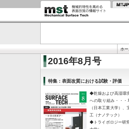
メ
イ
ン
コ
ン
テ
ン
ツ
に
Primary
移
ホー
動
links
2016年8月号
特集：表面改質における試験・評価
◆乾燥および高湿環
への取り組み・・・
（日本工業大学）、宝
工（ナノテック）
◆トライボロジー研