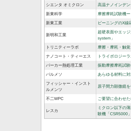
シエンタ オミクロン
高温ナノインデンテーシ
新東科学
摩擦摩耗試験機ー
新東工業
ピーニングのX線応
超硬表面やエッジ形
新明和工業
system」
トリニティーラボ
摩擦・摩耗・触覚を
ナノコート・ティーエス
トライボロジーラ
パーカー熱処理工業
振動摩擦摩耗試験機
パルメソ
あらゆる材料に対
フィッシャー・インスト
原子間力顕微鏡を備
ルメンツ
不二WPC
ご要望に合わせた
ミクロン以下の薄
レスカ
験機「CSR5000