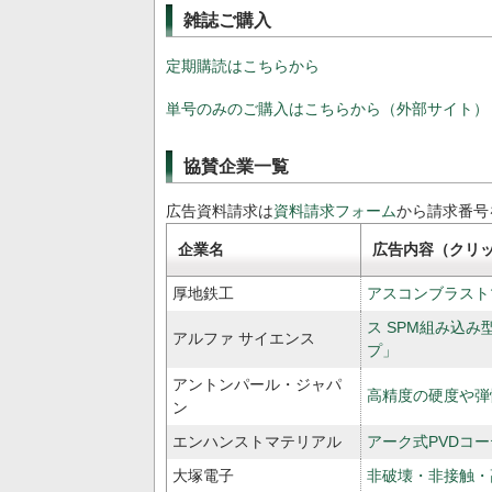
雑誌ご購入
定期購読はこちらから
単号のみのご購入はこちらから（外部サイト）
協賛企業一覧
広告資料請求は
資料請求フォーム
から請求番号
企業名
広告内容（クリ
厚地鉄工
アスコンブラスト
ス SPM組み込
アルファ サイエンス
プ」
アントンパール・ジャパ
高精度の硬度や弾
ン
エンハンストマテリアル
アーク式PVDコーテ
大塚電子
非破壊・非接触・高