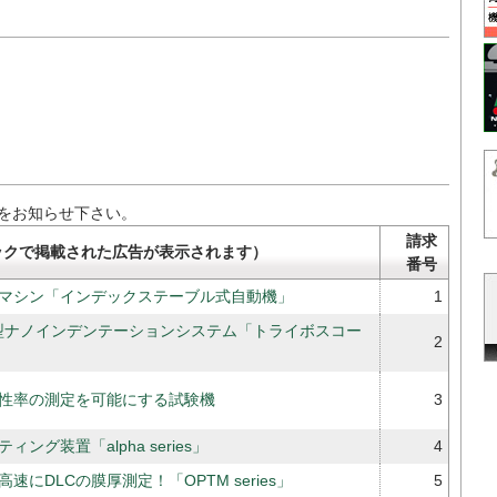
をお知らせ下さい。
請求
ックで掲載された広告が表示されます）
番号
マシン「インデックステーブル式自動機」
1
み型ナノインデンテーションシステム「トライボスコー
2
性率の測定を可能にする試験機
3
ィング装置「alpha series」
4
速にDLCの膜厚測定！「OPTM series」
5