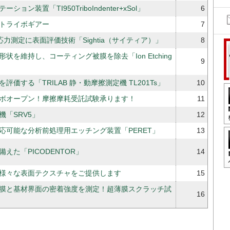
ョン装置「TI950TriboIndenter+xSol」
6
トライボギアー
7
力測定に表面評価技術「Sightia（サイティア）」
8
状を維持し、コーティング被膜を除去「Ion Etching
9
評価する「TRILAB 静・動摩擦測定機 TL201Ts」
10
ボオープン！摩擦摩耗受託試験承ります！
11
「SRV5」
12
応可能な分析前処理用エッチング装置「PERET」
13
えた「PICODENTOR」
14
様々な表面テクスチャをご提供します
15
膜と基材界面の密着強度を測定！超薄膜スクラッチ試
16
」