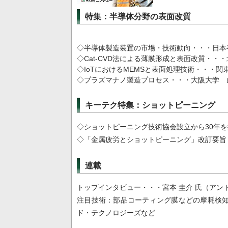
特集：半導体分野の表面改質
◇半導体製造装置の市場・技術動向・・・日本半
◇Cat-CVD法による薄膜形成と表面改質・・
◇IoTにおけるMEMSと表面処理技術・・・関
◇プラズマナノ製造プロセス・・・大阪大学 
キーテク特集：ショットピーニング
◇ショットピーニング技術協会設立から30年
◇「金属疲労とショットピーニング」改訂要旨
連載
トップインタビュー・・・宮本 圭介 氏（アン
注目技術：部品コーティング膜などの摩耗検知
ド・テクノロジーズなど