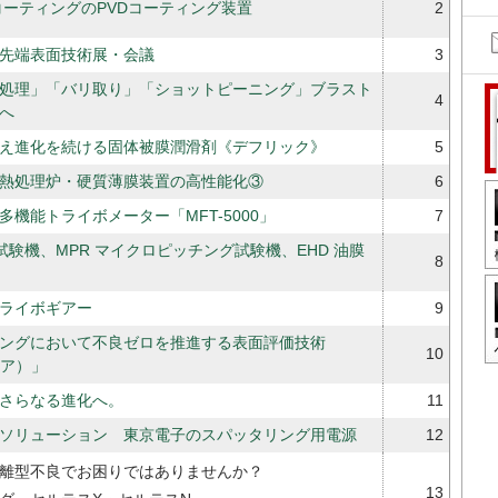
コーティングのPVDコーティング装置
2
14回先端表面技術展・会議
3
処理」「バリ取り」「ショットピーニング」ブラスト
4
へ
え進化を続ける固体被膜潤滑剤《デフリック》
5
熱処理炉・硬質薄膜装置の高性能化③
6
機能トライボメーター「MFT-5000」
7
試験機、MPR マイクロピッチング試験機、EHD 油膜
8
ライボギアー
9
ングにおいて不良ゼロを推進する表面評価技術
10
ィア）」
さらなる進化へ。
11
ソリューション 東京電子のスパッタリング用電源
12
離型不良でお困りではありませんか？
13