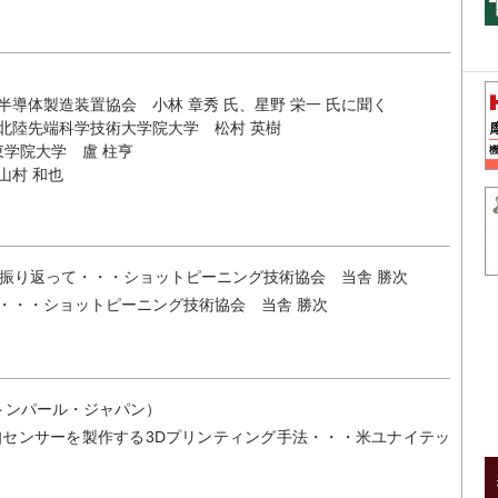
導体製造装置協会 小林 章秀 氏、星野 栄一 氏に聞く
・北陸先端科学技術大学院大学 松村 英樹
東学院大学 盧 柱亨
山村 和也
を振り返って・・・ショットピーニング技術協会 当舎 勝次
・・・ショットピーニング技術協会 当舎 勝次
トンパール・ジャパン）
センサーを製作する3Dプリンティング手法・・・米ユナイテッ