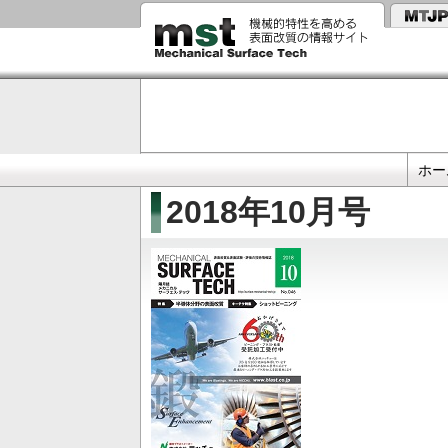
メ
イ
ン
コ
ン
テ
ン
ツ
に
Primary
移
ホー
動
links
2018年10月号