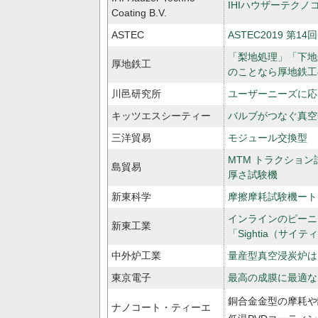
IHIハウザーテクノ
Coating B.V.
ASTEC
ASTEC2019 第
「梨地処理」「下地
厚地鉄工
のことなら厚地鉄工
川邑研究所
ユーザーニーズに応
キッツエスシーティー
バルブがつなぐ真空
三洋貿易
モジュール交換型 多
MTM トラクション
島貿易
厚さ試験機
新東科学
摩擦摩耗試験機ート
インラインのピーニ
新東工業
「Sightia（サイテ
中外炉工業
量産型真空浸炭炉は
東京電子
最高の成膜に最適な
銅合金金型の摩耗や
ナノコート・ティーエ