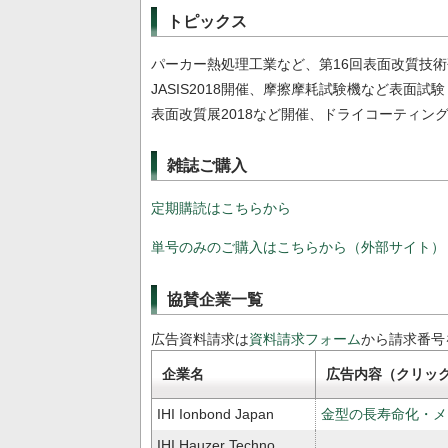
トピックス
パーカー熱処理工業など、第16回表面改質技
JASIS2018開催、摩擦摩耗試験機など表面試
表面改質展2018など開催、ドライコーティン
雑誌ご購入
定期購読はこちらから
単号のみのご購入はこちらから（外部サイト）
協賛企業一覧
広告資料請求は
資料請求フォーム
から請求番号
企業名
広告内容（クリッ
IHI Ionbond Japan
金型の長寿命化・メ
IHI Hauzer Techno