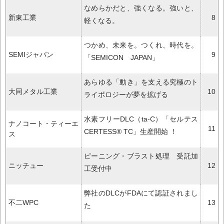
なめらかだと、強くなる。強いと、
新東工業
8
軽くなる。
つかめ、未来を。つくれ、時代を。
SEMIジャパン
9
「SEMICON JAPAN」
あらゆる「動き」を支える究極のト
大同メタル工業
10
ライボロジーが夢を拡げる
水素フリーDLC（ta-C）「セルテス
ナノコート・ティーエ
11
CERTESS® TC」生産開始 ！
ス
ピーニング・ブラスト処理 受託加
ニッチュー
12
工受付中
弊社のDLCがFDAにて認証されまし
不二WPC
13
た