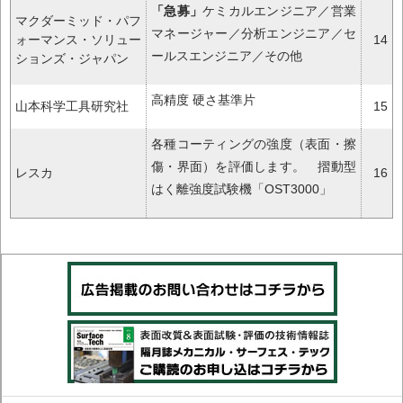
「急募」
ケミカルエンジニア／営業
マクダーミッド・パフ
マネージャー／分析エンジニア／セ
ォーマンス・ソリュー
14
ールスエンジニア／その他
ションズ・ジャパン
高精度 硬さ基準片
山本科学工具研究社
15
各種コーティングの強度（表面・擦
傷・界面）を評価します。 摺動型
レスカ
16
はく離強度試験機「OST3000」