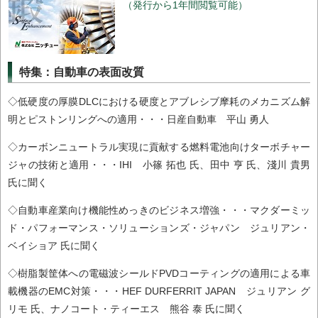
（発行から1年間閲覧可能）
特集：自動車の表面改質
◇低硬度の厚膜DLCにおける硬度とアブレシブ摩耗のメカニズム解
明とピストンリングへの適用・・・日産自動車 平山 勇人
◇カーボンニュートラル実現に貢献する燃料電池向けターボチャー
ジャの技術と適用・・・IHI 小篠 拓也 氏、田中 亨 氏、淺川 貴男
氏に聞く
◇自動車産業向け機能性めっきのビジネス増強・・・マクダーミッ
ド・パフォーマンス・ソリューションズ・ジャパン ジュリアン・
ベイショア 氏に聞く
◇樹脂製筐体への電磁波シールドPVDコーティングの適用による車
載機器のEMC対策・・・HEF DURFERRIT JAPAN ジュリアン グ
リモ 氏、ナノコート・ティーエス 熊谷 泰 氏に聞く