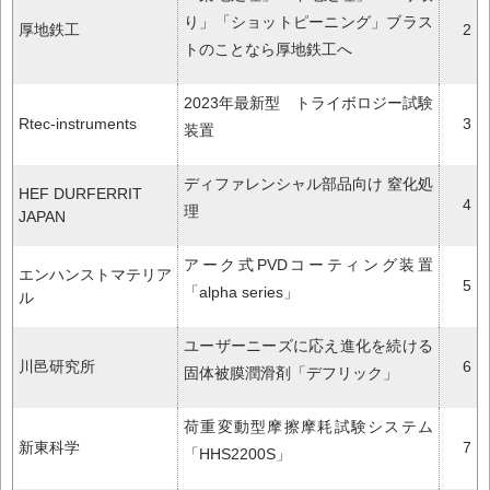
り」「ショットピーニング」ブラス
厚地鉄工
2
トのことなら厚地鉄工へ
2023年最新型 トライボロジー試験
Rtec-instruments
3
装置
ディファレンシャル部品向け 窒化処
HEF DURFERRIT
4
理
JAPAN
アーク式PVDコーティング装置
エンハンストマテリア
5
「alpha series」
ル
ユーザーニーズに応え進化を続ける
川邑研究所
6
固体被膜潤滑剤「デフリック」
荷重変動型摩擦摩耗試験システム
新東科学
7
「HHS2200S」