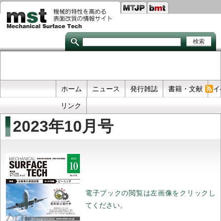
Seco
メ
イ
links
ン
コ
ン
テ
ン
ツ
に
移
Primary
ホーム
ニュース
発行雑誌
書籍・文献
イ
動
links
リンク
2023年10月号
電子ブックの閲覧は左画像をクリックし
てください。