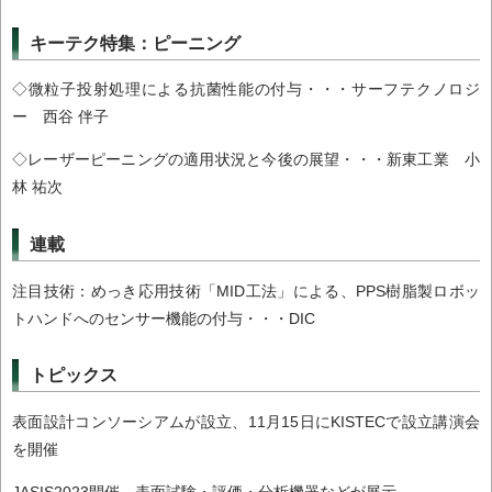
キーテク特集：ピーニング
◇微粒子投射処理による抗菌性能の付与・・・サーフテクノロジ
ー 西谷 伴子
◇レーザーピーニングの適用状況と今後の展望・・・新東工業 小
林 祐次
連載
注目技術：めっき応用技術「MID工法」による、PPS樹脂製ロボッ
トハンドへのセンサー機能の付与・・・DIC
トピックス
表面設計コンソーシアムが設立、11月15日にKISTECで設立講演会
を開催
JASIS2023開催、表面試験・評価・分析機器などが展示