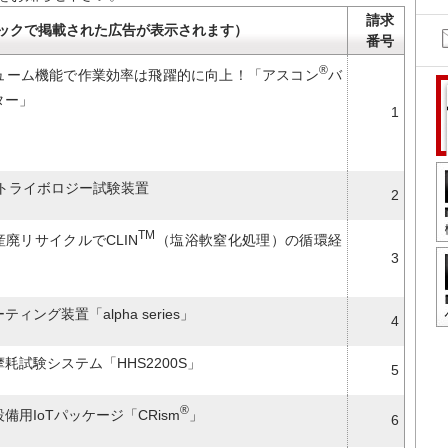
請求
ックで掲載された広告が表示されます）
番号
®
ューム機能で作業効率は飛躍的に向上！「アスコン
バ
ター」
1
 トライボロジー試験装置
2
TM
産廃リサイクルでCLIN
（塩浴軟窒化処理）の循環経
3
ィング装置「alpha series」
4
耗試験システム「HHS2200S」
5
®
備用IoTパッケージ「CRism
」
6