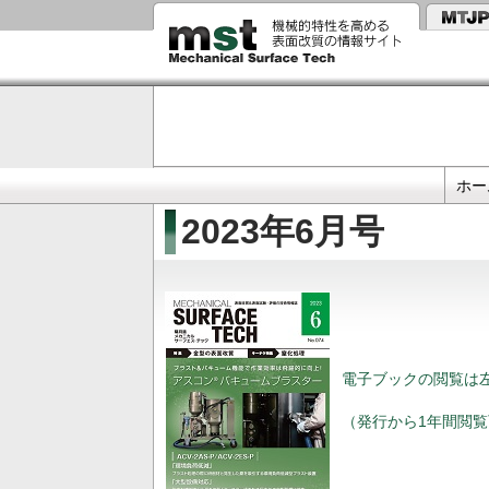
メ
イ
ン
コ
ン
テ
ン
ツ
に
Primary
移
ホー
動
links
2023年6月号
電子ブックの閲覧は
（発行から1年間閲