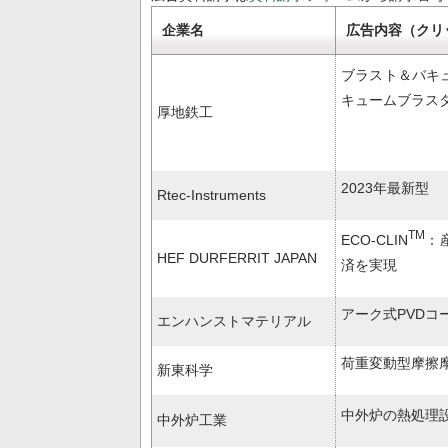
企業名
広告内容（クリ
ブラスト＆バキ
キュームブラス
厚地鉄工
2023年最新型
Rtec-Instruments
TM
ECO-CLIN
：
HEF DURFERRIT JAPAN
済を実現
アーク式PVDコーテ
エンハンストマテリアル
荷重変動型摩擦摩
新東科学
中外炉の熱処理設
中外炉工業