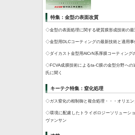
特集：金型の表面改質
◇金型の表面処理に関する硬質膜形成技術の最
◇金型用DLCコーティングの最新技術と適用事
◇ダイカスト金型用AlCrN系厚膜コーティング
◇FCVA成膜技術によるta-C膜の金型分野へ
氏に聞く
キーテク特集：窒化処理
◇ガス窒化の相制御と複合処理・・・オリエン
◇環境に配慮したトライボロジーソリューション
ヴァンサン