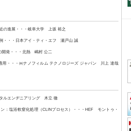
近の進展・・・岐阜大学 上坂 裕之
例・・・日本アイ・ティ・エフ 瀬戸山 誠
の開発・・・北熱 嶋村 公二
の適用・・・㈱ナノフィルム テクノロジーズ ジャパン 川上 達哉
タルエンヂニアリング 木立 徹
：塩浴軟窒化処理（CLINプロセス）・・・HEF モントゥ・