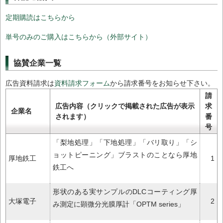
定期購読はこちらから
単号のみのご購入はこちらから（外部サイト）
協賛企業一覧
広告資料請求は
資料請求フォーム
から請求番号をお知らせ下さい。
請
広告内容（クリックで掲載された広告が表示
求
企業名
されます）
番
号
「梨地処理」「下地処理」「バリ取り」「シ
ョットピーニング」ブラストのことなら厚地
厚地鉄工
1
鉄工へ
形状のある実サンプルのDLCコーティング厚
大塚電子
2
み測定に顕微分光膜厚計「OPTM series」