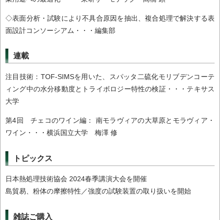
◇表面分析・試験により不具合原因を抽出、複合処理で解決する表
面設計コンソーシアム・・・編集部
連載
注目技術：TOF-SIMSを用いた、スパッタ二硫化モリブデンコーテ
ィング中の水分移動度とトライボロジー特性の検証・・・テキサス
大学
第4回 チェコのワイン編： 南モラヴィアの大草原とモラヴィア・
ワイン・・・横浜国立大学 梅澤 修
トピックス
日本熱処理技術協会 2024春季講演大会を開催
島貿易、粉体の摩擦特性／強度の試験装置の取り扱いを開始
雑誌ご購入