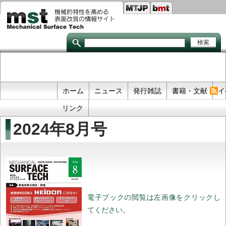
Seco
メ
イ
links
ン
コ
ン
テ
ン
ツ
に
移
Primary
ホーム
ニュース
発行雑誌
書籍・文献
イ
動
links
リンク
2024年8月号
電子ブックの閲覧は左画像をクリックし
てください。