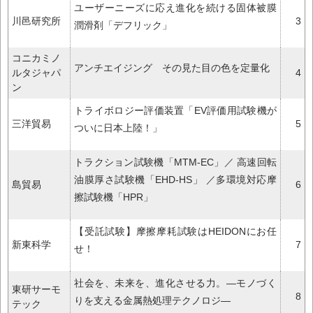
ユーザーニーズに応え進化を続ける固体被膜
川邑研究所
3
潤滑剤「デフリック」
コニカミノ
アンチエイジング その見た目の色を定量化
ルタジャパ
4
ン
トライボロジー評価装置「EV評価用試験機が
三洋貿易
5
ついに日本上陸！」
トラクション試験機「MTM-EC」／ 高速回転
油膜厚さ試験機「EHD-HS」 ／多環境対応摩
島貿易
6
擦試験機「HPR」
【受託試験】摩擦摩耗試験はHEIDONにお任
新東科学
7
せ！
社会を、未来を、進化させる力。―モノづく
東研サーモ
8
りを支える金属熱処理テクノロジ―
テック