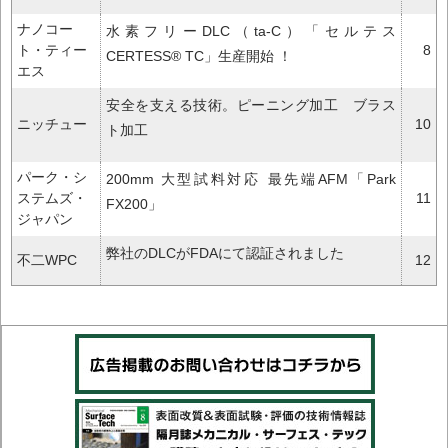
ナノコー
水素フリーDLC（ta-C）「セルテス
ト・ティー
8
CERTESS® TC」生産開始 ！
エス
安全を支える技術。ピーニング加工 ブラス
ニッチュー
10
ト加工
パーク・シ
200mm 大型試料対応 最先端AFM「Park
ステムズ・
11
FX200」
ジャパン
弊社のDLCがFDAにて認証されました
不二WPC
12