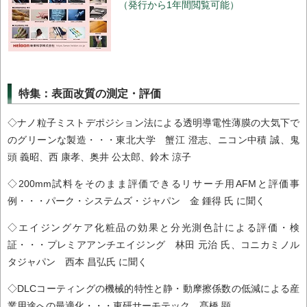
（発行から1年間閲覧可能）
特集：表面改質の測定・評価
◇ナノ粒子ミストデポジション法による透明導電性薄膜の大気下で
のグリーンな製造・・・東北大学 蟹江 澄志、ニコン中積 誠、鬼
頭 義昭、西 康孝、奥井 公太郎、鈴木 涼子
◇200mm試料をそのまま評価できるリサーチ用AFMと評価事
例・・・パーク・システムズ・ジャパン 金 鍾得 氏 に聞く
◇エイジングケア化粧品の効果と分光測色計による評価・検
証・・・プレミアアンチエイジング 林田 元治 氏、コニカミノル
タジャパン 西本 昌弘氏 に聞く
◇DLCコーティングの機械的特性と静・動摩擦係数の低減による産
業用途への最適化・・・東研サーモテック 髙橋 顕