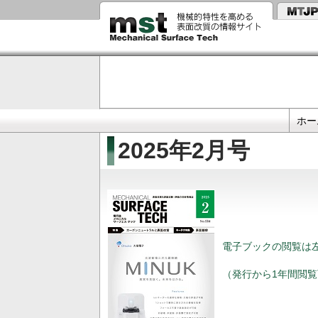
メ
イ
ン
コ
ン
テ
ン
ツ
に
Primary
移
ホー
動
links
2025年2月号
電子ブックの閲覧は
（発行から1年間閲