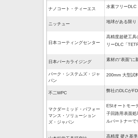
水素フリーDLC（
ナノコート・ティーエス
地球がある限り
ニッチュー
高精度超硬工具の
日本コーティングセンター
リーDLC「TE
素材の“表面”
日本パーカライジング
パーク・システムズ・ジャ
200mm 大型試料
パン
弊社のDLCがF
不二WPC
ESIオートモ
マクダーミッド・パフォー
子回路用表面処
マンス・ソリューション
ルパートナーで
ズ・ジャパン
高精度 硬さ基