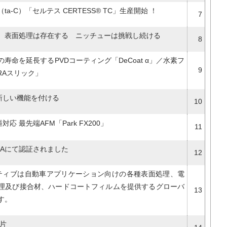
ta-C）「セルテス CERTESS® TC」生産開始 ！
7
 表面処理は存在する ニッチューは挑戦し続ける
8
寿命を延長するPVDコーティング「DeCoat α」／水素フ
9
TRAスリック」
に新しい機能を付ける
10
対応 最先端AFM「Park FX200」
11
DAにて認証されました
12
ーティブは自動車アプリケーション向けの各種表面処理、電
理及び接合材、ハードコートフィルムを提供するグローバ
13
す。
準片