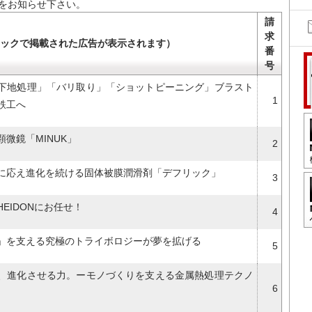
をお知らせ下さい。
請
求
ックで掲載された広告が表示されます）
番
号
下地処理」「バリ取り」「ショットピーニング」ブラスト
1
鉄工へ
微鏡「MINUK」
2
に応え進化を続ける固体被膜潤滑剤「デフリック」
3
EIDONにお任せ！
4
」を支える究極のトライボロジーが夢を拡げる
5
、進化させる力。ーモノづくりを支える金属熱処理テクノ
6