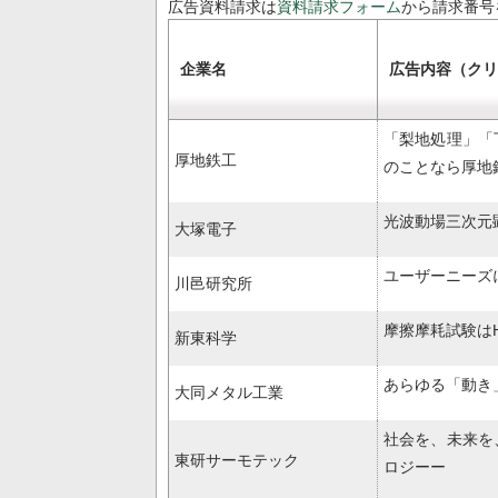
広告資料請求は
資料請求フォーム
から請求番号
企業名
広告内容（クリ
「梨地処理」「
厚地鉄工
のことなら厚地
光波動場三次元顕
大塚電子
ユーザーニーズ
川邑研究所
摩擦摩耗試験はH
新東科学
あらゆる「動き
大同メタル工業
社会を、未来を
東研サーモテック
ロジーー