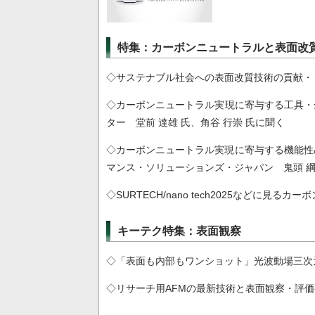
特集：カーボンニュートラルと表面改
◇サステナブル社会への表面改質技術の貢献・
◇カーボンニュートラル実現に寄与する工具・
ター 堂前 達雄 氏、角谷 行崇 氏に聞く
◇カーボンニュートラル実現に寄与する機能性
マンス・ソリューションズ・ジャパン 鬼頭 綱
◇SURTECH/nano tech2025などに
キーテク特集：表面観察
◇「表面も内部もワンショット」光波動場三次
◇リサーチ用AFMの最新技術と表面観察・評