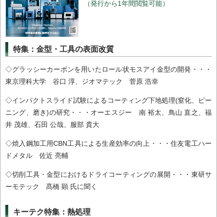
（発行から1年間閲覧可能）
特集：金型・工具の表面改質
◇グラッシーカーボンを用いたロール状モスアイ金型の開発・・・
東京理科大学 谷口 淳、ジオマテック 菅原 浩幸
◇インパクトスライド試験によるコーティング下地処理(窒化、ピー
ニング、磨き)の研究・・・オーエスジー 南 裕太、鳥山 直之、福
井 茂雄、石田 公哉、服部 貴大
◇焼入鋼加工用CBN工具による生産効率の向上・・・住友電工ハー
ドメタル 佐近 亮輔
◇切削工具・金型におけるドライコーティングの展開・・・東研サ
ーモテック 髙橋 顕 氏に聞く
キーテク特集：熱処理