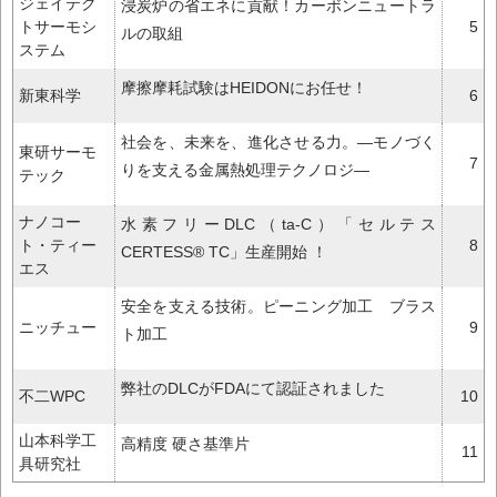
ジェイテク
浸炭炉の省エネに貢献！カーボンニュートラ
トサーモシ
5
ルの取組
ステム
摩擦摩耗試験はHEIDONにお任せ！
新東科学
6
社会を、未来を、進化させる力。―モノづく
東研サーモ
7
りを支える金属熱処理テクノロジ―
テック
ナノコー
水素フリーDLC（ta-C）「セルテス
ト・ティー
8
CERTESS® TC」生産開始 ！
エス
安全を支える技術。ピーニング加工 ブラス
ニッチュー
9
ト加工
弊社のDLCがFDAにて認証されました
不二WPC
10
山本科学工
高精度 硬さ基準片
11
具研究社