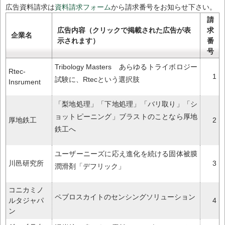
広告資料請求は
資料請求フォーム
から請求番号をお知らせ下さい。
請
広告内容（クリックで掲載された広告が表
求
企業名
示されます）
番
号
Tribology Masters あらゆるトライボロジー
Rtec-
1
試験に、Rtecという選択肢
Insrument
「梨地処理」「下地処理」「バリ取り」「シ
ョットピーニング」ブラストのことなら厚地
厚地鉄工
2
鉄工へ
ユーザーニーズに応え進化を続ける固体被膜
川邑研究所
3
潤滑剤「デフリック」
コニカミノ
ペブロスカイトのセンシングソリューション
ルタジャパ
4
ン