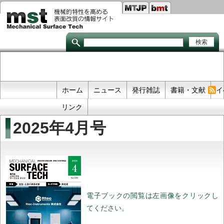
Seco
メ
イ
links
ン
コ
ン
テ
ン
ツ
に
移
Primary
ホーム
ニュース
発行雑誌
書籍・文献
イ
動
links
リンク
2025年4月号
電子ブックの閲覧は左画像をクリックし
てください。