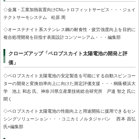
◇金属・工業加熱装置向けCNレトロフィットサービス・・・ジェイ
テクトサーモシステム 松原 周
◇オーステナイト系ステンレス鋼の耐食性・疲労強度向上を目的に
複合処理開発を目指す表面設計コンソーシアム・・・編集部
クローズアップ「ペロブスカイト太陽電池の開発と評
価」
◇ペロブスカイト太陽電池の安定製造を可能にする自動スピンコー
ターの開発と変換効率向上に向けた測定評価支援・・・桐蔭横浜大
学 池上 和志 氏、神奈川県立産業技術総合研究所 戸邉 智之 氏に
聞く
◇ペロブスカイト太陽電池の性能向上と用途開拓に援用できるセン
シングソリューション・・・コニカミノルタジャパン 西本 昌弘
氏×編集部