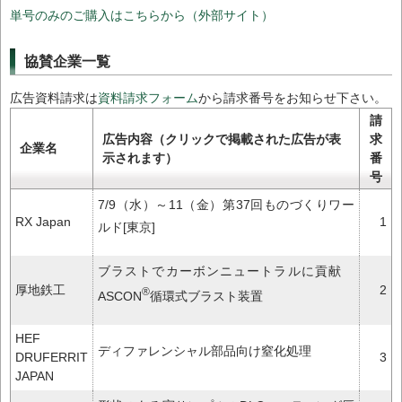
単号のみのご購入はこちらから（外部サイト）
協賛企業一覧
広告資料請求は
資料請求フォーム
から請求番号をお知らせ下さい。
請
広告内容（クリックで掲載された広告が表
求
企業名
示されます）
番
号
7/9（水）～11（金）第37回ものづくりワー
RX Japan
1
ルド[東京]
ブラストでカーボンニュートラルに貢献
厚地鉄工
2
®
ASCON
循環式ブラスト装置
HEF
ディファレンシャル部品向け窒化処理
DRUFERRIT
3
JAPAN