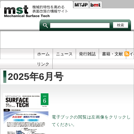
Seco
メ
イ
links
ン
コ
ン
テ
ン
ツ
に
移
Primary
ホーム
ニュース
発行雑誌
書籍・文献
イ
動
links
リンク
2025年6月号
電子ブックの閲覧は左画像をクリックし
てください。