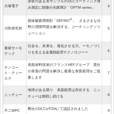
形状のある実サンプルのDLCコーティング厚
大塚電子
4
み測定に顕微分光膜厚計「OPTM series」
®
固体被膜潤滑剤「DEFRIC
」 さまざまな分
野の潤滑問題を解決する、コーティングソリ
川邑研究所
5
ューション
社会を、未来を、進化させる力。ーモノづく
東研サーモ
6
りを支える金属熱処理テクノロジーー
テック
表面材料技術のフランスHEFグループ 貴社
ナノコー
の表面の問題を解決し最適な表面処理をご提
ト・ティー
7
案します
エス
地球がある限り 表面処理は存在する ニッ
ニッチュー
8
チューは挑戦し続ける
弊社のDLCがFDAにて認証されました
不二WPC
9