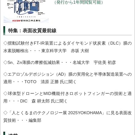
（発行から1年間閲覧可能）
特集：表面改質最前線
◇摺動試験付きFT-IR装置によるダイヤモンド状炭素（DLC）膜の
水素脱離検出・・・東京科学大学 赤坂 大樹
◇Sn、Zn薄膜の摩擦低減効果・・・名城大学 宇佐美 初彦
◇エアロゾルデポジション（AD）膜の実用化と半導体製造装置への
適用・・・TOTO 清原 正勝 氏に聞く
◇球体型ドローンとMID機能付きロボットフィンガーの技術と適
用・・・DIC 森 耕太郎 氏に聞く
◇「人とくるまのテクノロジー展 2025YOKOHAMA」に見る表面改
質技術・・・編集部