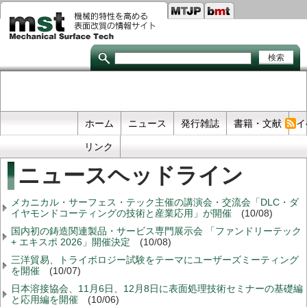
Seco
メ
イ
links
ン
コ
ン
テ
ン
ツ
に
移
Primary
ホーム
ニュース
発行雑誌
書籍・文献
イ
動
links
リンク
ニュースヘッドライン
メカニカル・サーフェス・テック主催の講演会・交流会「DLC・ダ
イヤモンドコーティングの技術と産業応用」が開催
(10/08)
国内初の鋳造関連製品・サービス専門展示会 「ファンドリーテック
+ エキスポ 2026」開催決定
(10/08)
三洋貿易、トライボロジー試験をテーマにユーザーズミーティング
を開催
(10/07)
日本溶接協会、11月6日、12月8日に表面処理技術セミナーの基礎編
と応用編を開催
(10/06)