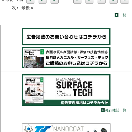
頭
ペ
ペ
ペ
ー
…
次
次 ›
最
最後 »
レ
ー
ジ
ー
一覧...
ペ
終
ン
ジ
ジ
ー
ペ
ト
送
ジ
ー
ペ
り
ジ
ー
ジ
発行雑誌一覧