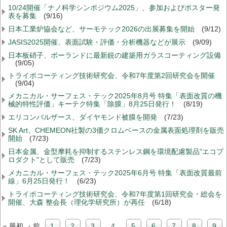
10/24開催「ナノ科学シンポジウム2025」、参加およびポスター発
表を募集
(9/16)
日本工業炉協会など、サーモテック2026の出展募集を開始
(9/12)
JASIS2025開催、表面試験・評価・分析機器などが展示
(9/09)
日本板硝子、ポーランドに最新鋭の建築用ガラスコーティング設備
(9/05)
トライボコーティング技術研究会、令和7年度第2回研究会を開催
(9/04)
メカニカル・サーフェス・テック2025年8月号 特集「表面改質の機
械的特性評価」キーテク特集「除膜」8月25日発行！
(8/19)
エリコンバルザース、ダイヤモンド被膜を開発
(7/23)
SK Art、CHEMEON社製の3価クロムベースの金属表面処理剤を販売
開始
(7/23)
日本金属、金型摩耗を抑制するステンレス鋼を環境配慮製品"エコプ
ロダクト"として販売
(7/23)
メカニカル・サーフェス・テック2025年6月号 特集「表面改質最前
線」6月25日発行！
(6/23)
トライボコーティング技術研究会、令和7年度第1回研究会・総会を
開催、大森 整会長（理化学研究所）が再任
(6/18)
先
前
« 最初
‹ 前
includePage
1
includePage
2
includePage
3
カ
4
includePage
5
includePage
6
includePage
7
includePa
8
incl
9