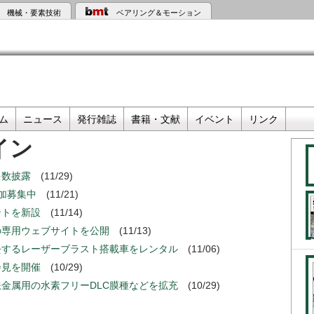
機械・要素技術
ベアリング＆モーション
ム
ニュース
発行雑誌
書籍・文献
イベント
リンク
イン
多数披露
(11/29)
参加募集中
(11/21)
ントを新設
(11/14)
の専用ウェブサイトを公開
(11/13)
去するレーザーブラスト搭載車をレンタル
(11/06)
会見を開催
(10/29)
金属用の水素フリーDLC膜種などを拡充
(10/29)