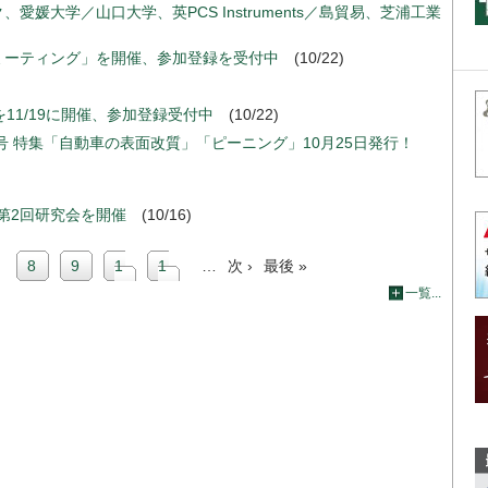
媛大学／山口大学、英PCS Instruments／島貿易、芝浦工業
FMミーティング」を開催、参加登録を受付中
(10/22)
を11/19に開催、参加登録受付中
(10/22)
号 特集「自動車の表面改質」「ピーニング」10月25日発行！
第2回研究会を開催
(10/16)
Page
includePage
8
includePage
9
includePage
1
includePage
1
…
次
次 ›
最
最後 »
一覧...
0
1
ペ
終
ー
ペ
ジ
ー
ジ