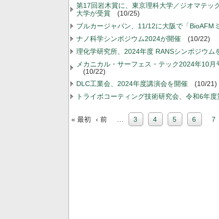
第17回岩木賞に、東京理科大学／ジオマテック、愛
大学が受賞
(10/25)
ブルカージャパン、11/12に大阪で「BioA
ナノ科学シンポジウム2024が開催
(10/22)
理化学研究所、2024年度 RANSシンポジウム
メカニカル・サーフェス・テック2024年10月
(10/22)
DLC工業会、2024年度講演会を開催
(10/21)
トライボコーティング技術研究会、令和6年度
先
前
« 最初
‹ 前
…
includePage
3
includePage
4
includePage
5
include
6
カ
7
頭
ペ
ペ
ペ
ー
レ
ー
ジ
ー
ン
ジ
ジ
ト
送
ペ
り
ー
ジ