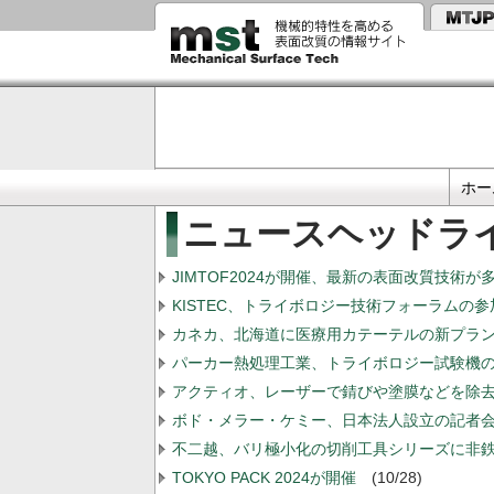
メ
イ
ン
コ
ン
テ
ン
ツ
に
Primary
移
ホー
動
links
ニュースヘッドラ
JIMTOF2024が開催、最新の表面改質技術が
KISTEC、トライボロジー技術フォーラムの
カネカ、北海道に医療用カテーテルの新プラ
パーカー熱処理工業、トライボロジー試験機
アクティオ、レーザーで錆びや塗膜などを除
ボド・メラー・ケミー、日本法人設立の記者
不二越、バリ極小化の切削工具シリーズに非鉄
TOKYO PACK 2024が開催
(10/28)