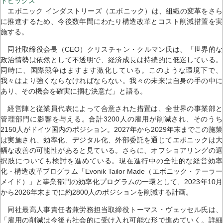
トピックス
エボニック インダストリーズ（エボニック）は、組織の変革をさら
に推進するため、今後数年間にわたり構造改革とコスト削減措置を実
施する。
同社取締役会長（CEO）クリスチャン・クルマン氏は、「世界的な
政治情勢は依然として不透明で、経済成長は持続的に低迷している。
同時に、国際競争はますます激化している。このような環境下で、
我々はより強くならなければならない。我々の未来は自身の手の中に
あり、その機会を確実に掴む決意だ」と語る。
経営陣と従業員代表によって合意された措置は、全世界の事業部と
管理部門に影響を与える。合計3200人の雇用が削減され、そのうち
2150人がドイツ国内のポジション。2027年から2029年末までこの施策
は実施され、効率化、デジタル化、外部委託を通じてエボニックは大
幅な改善の可能性があると見ている。さらに、オフショアリングの選
択肢についても検討を進めている。現在進行中の全社的な経営効率
化・構造改革プログラム「Evonik Tailor Made（エボニック・テーラー
メイド）」と事業部門の効率化プログラムの一環として、2023年10月
から2026年末までに約2800人のポジションを削減する計画。
同社最高人事責任者兼労務担当取締役トーマス・ヴェッセル氏は、
「雇用の削減は今後も社会的に受け入れ可能な形で進めていく。詳細