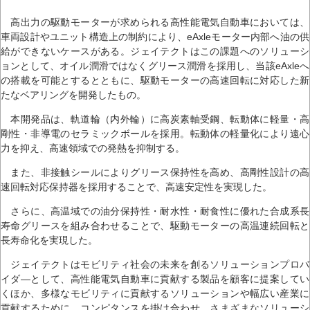
高出力の駆動モーターが求められる高性能電気自動車においては、
車両設計やユニット構造上の制約により、eAxleモーター内部へ油の供
給ができないケースがある。ジェイテクトはこの課題へのソリューシ
ョンとして、オイル潤滑ではなくグリース潤滑を採用し、当該eAxleへ
の搭載を可能とするとともに、駆動モーターの高速回転に対応した新
たなベアリングを開発したもの。
本開発品は、軌道輪（内外輪）に高炭素軸受鋼、転動体に軽量・高
剛性・非導電のセラミックボールを採用。転動体の軽量化により遠心
力を抑え、高速領域での発熱を抑制する。
また、非接触シールによりグリース保持性を高め、高剛性設計の高
速回転対応保持器を採用することで、高速安定性を実現した。
さらに、高温域での油分保持性・耐水性・耐食性に優れた合成系長
寿命グリースを組み合わせることで、駆動モーターの高温連続回転と
長寿命化を実現した。
ジェイテクトはモビリティ社会の未来を創るソリューションプロバ
イダ―として、高性能電気自動車に貢献する製品を顧客に提案してい
くほか、多様なモビリティに貢献するソリューションや幅広い産業に
貢献するために、コンピタンスを掛け合わせ、さまざまなソリューシ