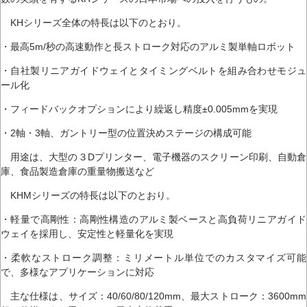
KHシリーズ全体の特長は以下のとおり。
・最高5m/秒の高速動作と長ストローク対応のアルミ製単軸ロボット
・自社製リニアガイドウェイとタイミングベルトを組み合わせモジュ
ール化
・フィードバックオプションにより繰返し精度±0.005mmを実現
・2軸・3軸、ガントリー型の位置決めステージの構成可能
用途は、大型の３Dプリンター、電子機器のスクリーン印刷、自動倉
庫、食品製造倉庫の重量物搬送など
KHMシリーズの特長は以下のとおり。
・軽量で高剛性：高剛性構造のアルミ製ベースと高負荷リニアガイド
ウェイを採用し、安定性と軽量化を実現
・柔軟なストローク調整：ミリメートル単位でのカスタマイズ可能
で、多様なアプリケーションに対応
主な仕様は、サイズ：40/60/80/120mm、最大ストローク：3600mm