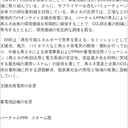
減に取り組んでいる。さらに、サプライヤーを含むバリューチェーン
全体での排出量削減を目指している。再エネの活用では、工場などの
敷地内でのオンサイト太陽光発電に加え、バーチャルPPAの導入により
再エネ由来の環境価値を長期的に確保することで、CO₂排出量の削減に
寄与するとともに、環境価値の安定的な調達を図る。
EREは「再生可能エネルギーで世界を変える」をミッションとして
太陽光、風力、バイオマスなど再エネ発電所の開発・運転を行ってお
り、今後も再エネによる発電事業およびPPAや蓄電池活用ソリューショ
ン（再エネの有効活用と電力系統の安定化、収益最大化を同時に実現
する最先端の運用システム）の提供を通して、再エネ普及と企業のCO₂
排出量削減に対する課題解決、脱炭素社会の実現と地域の発展に貢献
していく。
太陽光発電所の全景
蓄電池設備の全景
バーチャルPPA スキーム図