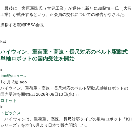
最後に、宮原憲隆氏（大豊工業）が退任し新たに加藤慎一氏（大豊
工業）が就任するという、正会員の交代についての報告がなされた。
挨拶する濵﨑PBSA会長
kat
ハイウィン、重荷重・高速・長尺対応のベルト駆動式
単軸ロボットの国内受注を開始
in
bmt配信ニュース
1ヶ月 3週 ago
ハイウィン、重荷重・高速・長尺対応のベルト駆動式単軸ロボットの
国内受注を開始kat 2026年06日10日(水) in
ロボット
in
トピックス
ハイウィンは、重荷重、高速、長尺対応タイプの単軸ロボット「KH
シリーズ」を本年6月より日本で販売開始した。