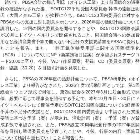
続いて、PBSA会計の橋爪 剛氏（オイレス工業）より前回総会の議事
録の確認がなされた後、ISO/TC123平軸受国内委員会 幹事の遠藤正明
氏（大同メタル工業）が挨拶に立ち、ISO/TC123国内委員会に対する
PBSAからの支援に対し謝意を示しつつ、2026年度の活動計画について
説明した。12回の国内委員会を開催することや、ISO/TC123国際会議
が10月にドイツ・ベルリンで開催されること、同国際会議への参加費
用など経済産業省予算で賄えない不足分の支援要請書をPBSAに提出し
たことを報告。また、「静圧気体軸受用語に関する国際標準化
（SC6）」について5月にNP（新業務項目提案）が承認されステージコ
ード20.00に至り、今後、WD（作業原案）登録、CD（委員会原案）登
録・協議（30.20）を目指す計画を発表した。
さらに、PBSAの2026年度の活動計画について、PBSA橋爪氏（オイ
レス工業）より報告がなされた。2026年度の活動計画としては、第1回
総会をウェブ形式で開催し、第2回総会を2027年3月に対面形式で開
催、必要に応じて理事会を開催する予定で、本年10月28日～30日にド
イツ・ベルリンにて開催予定のISO/TC123国際会議についての経産省
予算の不足分の支援など、ISO/TC123 国内委員会より申請された支援
要請に基づき予算（案）が示され、活動計画（案）・予算（案）が賛
成多数で承認された。また、PBSA設立20周年記念行事の2027年度開
催を目指し準備委員会を設置したことや、今後、行事の内容・実施日
について検討を重ねていくことを報告した。