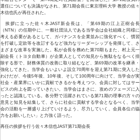
選任についても決議がなされ、第71期会長に東京理科大学 教授の佐々
木信也氏が再任された。
挨拶に立った佐々木JAST新会長は、「第69期の江上正樹会長
（NTN）の任期中に、一般社団法人である当学会は会社組織と同様に
考える必要があるとして、ガバナンスを企業並みに強化すべく、慣習
を打破し定款等を改訂するなど強力なリーダーシップを発揮して、さ
まざまな改革を実施した。私が会長を務めた第70期もまた、村上元一
副会長（トヨタ自動車）が企業人としての知見から無駄をなるべく排
除する形で、財務体質の改善に取り組むなど、第69期の改革を継承・
強化してきた。当学会もいよいよ設立70周年を迎え第71期に突入した
わけだが、今後5年後、10年後、そして100周年に向けて、当学会が実
社会・産業界にいかに貢献できるかを考えつつ、会員に対してはサー
ビスの向上を図っていきたい。当学会はまさに、攻めのフェーズに入
ったと認識している。各分野で活躍されている第71期の理事の方々の
意見と知見を結集して、さらに社会に貢献する学会となるべく、当学
会の活動を一層盛り上げていけるよう、尽力していく。会員各位の協
力をお願いしたい」と力強く語った。
再任の挨拶を行う佐々木信也JAST第71期会長