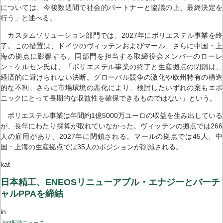
については、今後数週間で社会的パートナーと協議の上、最終決定を
行う」と述べる。
カスタムソリューション部門では、2027年にポリエステル事業を終
了。この措置は、ドイツのヴィッテンおよびマール、さらに中国・上
海の拠点に影響する。同部門を担当する取締役会メンバーのローレ
ン・ケルセン氏は、「ポリエステル事業の終了と生産拠点の閉鎖は、
経済的に避けられない決断。グローバル競争の激化や欧州特有の構造
的な不利、さらに市場環境の悪化により、検討したいずれの案もエボ
ニックにとって長期的な収益性を確保できるものではない」という。
ポリエステル事業は年間約1億5000万ユーロの収益を生み出している
が、長年にわたり採算が取れていなかった。ヴィッテンの拠点では266
人の雇用があり、2027年に閉鎖される。マールの拠点では45人、中
国・上海の生産拠点では35人のポジションが削減される。
kat
日本精工、ENEOSリニューアブル・エナジーとバーチ
ャルPPAを締結
in
bmt配信ニュース