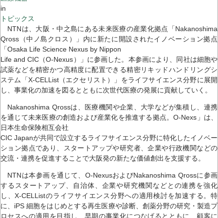
in
トピックス
NTNは、大阪・中之島にある未来医療の産業化拠点「Nakanoshima
Qross（中ノ島クロス）」内に新たに開設されたイノベーション拠点
「Osaka Life Science Nexus by Nippon
Life and CIC（O-Nexus）」に参画した。本参画により、同社は細胞や
試薬などを精密かつ高精度に配置できる精密リキッドハンドリングシ
ステム「X-CELList（エクセリスト）」をライフサイエンス分野に展開
し、事業化の加速を図るとともに次世代医療の発展に貢献していく。
Nakanoshima Qrossは、医療機関や企業、大学などが集積し、連携
を通じて未来医療の創造および産業化を推進する拠点。O-Nexs」は、
日本生命保険相互会社
CIC Japanが共同で設立するライフサイエンス分野に特化したイノベー
ション拠点であり、スタートアップや研究者、企業や行政機関などの
交流・連携を促進することで大阪発の新たな価値創出を支援する。
NTNは本参画を通じて、O-NexusおよびNakanoshima Qrossに参画
するスタートアップ、自治体、企業や研究機関などとの連携を強化
し、X-CELListのライフサイエンス分野への適用検討を加速する。特
に、iPS 細胞をはじめとする再生医療や診断、創薬分野の研究・製造プ
ロセスへの適用を目指し、早期の事業化につなげるとともに、顧客に