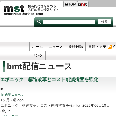
Seco
メ
イ
links
ン
コ
ン
テ
ン
ツ
に
移
Primary
ホーム
ニュース
発行雑誌
書籍・文献
イ
動
links
リンク
bmt配信ニュース
エボニック、構造改革とコスト削減措置を強化
in
bmt配信ニュース
1ヶ月 2週 ago
エボニック、構造改革とコスト削減措置を強化kat 2026年06日19日
(金) in