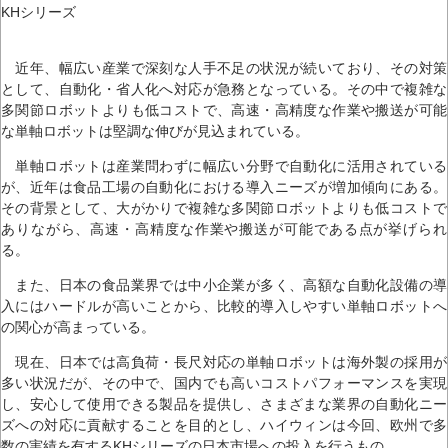
KHシリーズ
近年、幅広い産業で深刻な人手不足の状況が続いており、その対策
として、自動化・省人化へ対応が急務となっている。その中で複雑な
多関節ロボットよりも低コストで、高速・高精度な作業や搬送が可能
な単軸ロボットは堅調な伸びが見込まれている。
単軸ロボットは産業問わずに幅広い分野で自動化に活用されている
が、近年は食品工場の自動化における導入ニーズが増加傾向にある。
その背景として、大がかりで複雑な多関節ロボットよりも低コストで
ありながら、高速・高精度な作業や搬送が可能である点が挙げられ
る。
また、日本の食品業界では中小企業が多く、高額な自動化設備の導
入にはハードルが高いことから、比較的導入しやすい単軸ロボットへ
の関心が高まっている。
現在、日本では高負荷・長尺対応の単軸ロボットは海外製の採用が
多い状況だが、その中で、国内でも高いコストパフォーマンスを実現
し、安心して使用できる製品を提供し、さまざまな業界の自動化ニー
ズへの対応に貢献することを目的とし、ハイウィンは今回、欧州で多
数の実績を有するKHシリーズの日本市場への投入を行うもの。