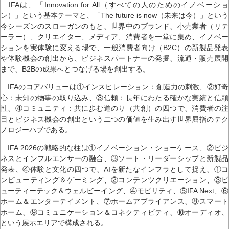
IFAは、「Innovation for All（すべての人のためのイノベーショ
ン）」という基本テーマと、「The future is now（未来は今）」という
今シーズンのスローガンのもと、世界中のブランド、小売業者（リテ
ーラー）、クリエイター、メディア、消費者を一堂に集め、イノベー
ションを実体験に変える場で、一般消費者向け（B2C）の新製品発表
や体験機会の創出から、ビジネスパートナーの発掘、流通・販売展開
まで、B2Bの成果へとつなげる場を創出する。
IFAのコアバリューは①インスピレーション：創造力の刺激、②好奇
心：未知の物事の取り込み、③信頼：長年にわたる確かな実績と信頼
性、④コミュニティ：共に歩む道のり（共創）の四つで、消費者の注
目とビジネス機会の創出という二つの価値を生み出す世界屈指のテク
ノロジーハブである。
IFA 2026の戦略的な柱は①イノベーション・ショーケース、②ビジ
ネスとインフルエンサーの融合、③ソート・リーダーシップと新製品
発表、④体験と文化の四つで、AIを新たなインフラとして捉え、①コ
ンピューティング＆ゲーミング、②コンテンツクリエーション、③ビ
ューティーテック＆ウェルビーイング、④モビリティ、⑤IFA Next、⑥
ホーム＆エンターテイメント、⑦ホームアプライアンス、⑧スマート
ホーム、⑨コミュニケーション＆コネクティビティ、⑩オーディオ、
という展示エリアで構成される。