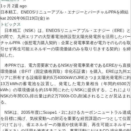
1ヶ月 2週 ago
日本精工、ENEOSリニューアブル・エナジーとバーチャルPPAを締結
kat 2026年06日19日(金) in
トピックス
日本精工（NSK）は、ENEOSリニューアブル・エナジー（ERE）と
の間で、九州エリアの大型蓄電池併設型太陽光発電所を活用したバー
チャルPPA（仮想電力購入契約：企業と発電事業者が電力そのものを取
引せず再生可能エネルギーの環境価値のみを取り引きする契約）を締
結した。
本PPAでは、電力需要家であるNSKが発電事業者であるEREから直接
環境価値（非FIT（固定価格買取）非化石証書）を購入。EREは九州エ
リアに所有する設備容量約5万4000kWのJREさつま太陽光発電所に約
13万kWhの蓄電池を設置し、発電した電力量相当（年間約6500万
kWh）の環境価値を約15年間にわたりNSKに提供する。これにより
NSKの年間CO₂排出量は約2万7000t-CO₂削減されることが見込まれ
る。
NSKは、2035年度にScope1・2におけるカーボンニュートラル達成
を目標に掲げ、気候変動への対応を重要な経営課題の一つとして位置
づけており、省エネルギーの徹底や技術革新、再生可能エネルギー
（再エネ）の活用を推進することで、事業活動におけるCO₂排出量の削