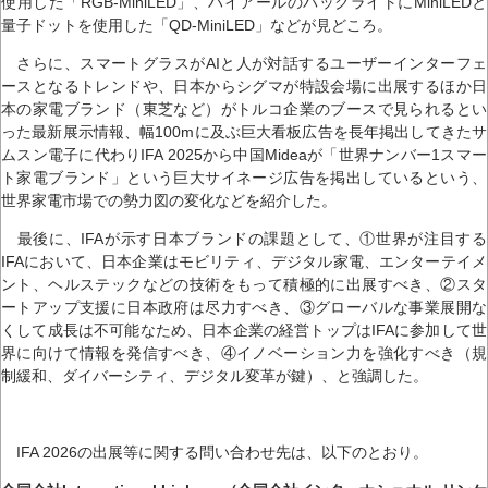
使用した「RGB-MiniLED」、ハイアールのバックライトにMiniLEDと
量子ドットを使用した「QD-MiniLED」などが見どころ。
さらに、スマートグラスがAIと人が対話するユーザーインターフェ
ースとなるトレンドや、日本からシグマが特設会場に出展するほか日
本の家電ブランド（東芝など）がトルコ企業のブースで見られるとい
った最新展示情報、幅100mに及ぶ巨大看板広告を長年掲出してきたサ
ムスン電子に代わりIFA 2025から中国Mideaが「世界ナンバー1スマー
ト家電ブランド」という巨大サイネージ広告を掲出しているという、
世界家電市場での勢力図の変化などを紹介した。
最後に、IFAが示す日本ブランドの課題として、①世界が注目する
IFAにおいて、日本企業はモビリティ、デジタル家電、エンターテイメ
ント、ヘルステックなどの技術をもって積極的に出展すべき、②スタ
ートアップ支援に日本政府は尽力すべき、③グローバルな事業展開な
くして成長は不可能なため、日本企業の経営トップはIFAに参加して世
界に向けて情報を発信すべき、④イノベーション力を強化すべき（規
制緩和、ダイバーシティ、デジタル変革が鍵）、と強調した。
IFA 2026の出展等に関する問い合わせ先は、以下のとおり。