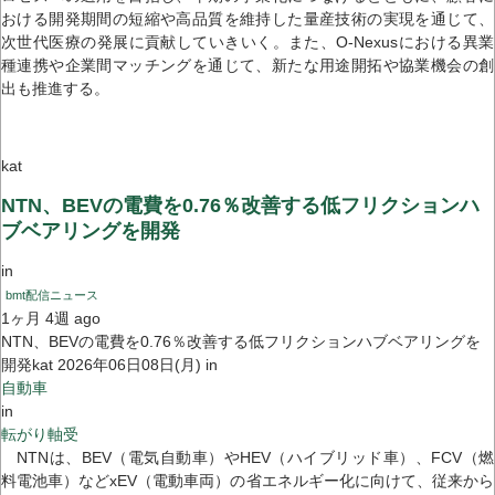
おける開発期間の短縮や高品質を維持した量産技術の実現を通じて、
次世代医療の発展に貢献していきいく。また、O-Nexusにおける異業
種連携や企業間マッチングを通じて、新たな用途開拓や協業機会の創
出も推進する。
kat
NTN、BEVの電費を0.76％改善する低フリクションハ
ブベアリングを開発
in
bmt配信ニュース
1ヶ月 4週 ago
NTN、BEVの電費を0.76％改善する低フリクションハブベアリングを
開発kat 2026年06日08日(月) in
自動車
in
転がり軸受
NTNは、BEV（電気自動車）やHEV（ハイブリッド車）、FCV（燃
料電池車）などxEV（電動車両）の省エネルギー化に向けて、従来から