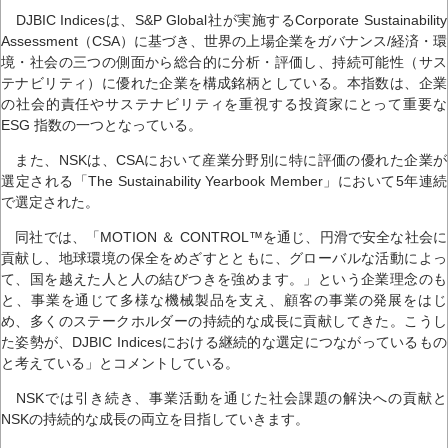
DJBIC Indicesは、S&P Global社が実施するCorporate Sustainability
Assessment（CSA）に基づき、世界の上場企業をガバナンス/経済・環
境・社会の三つの側面から総合的に分析・評価し、持続可能性（サス
テナビリティ）に優れた企業を構成銘柄としている。本指数は、企業
の社会的責任やサステナビリティを重視する投資家にとって重要な
ESG 指数の一つとなっている。
また、NSKは、CSAにおいて産業分野別に特に評価の優れた企業が
選定される「The Sustainability Yearbook Member」において5年連続
で選定された。
同社では、「MOTION ＆ CONTROL™を通じ、円滑で安全な社会に
貢献し、地球環境の保全をめざすとともに、グローバルな活動によっ
て、国を越えた人と人の結びつきを強めます。」という企業理念のも
と、事業を通じて多様な機械製品を支え、顧客の事業の発展をはじ
め、多くのステークホルダーの持続的な成長に貢献してきた。こうし
た姿勢が、DJBIC Indicesにおける継続的な選定につながっているもの
と考えている」とコメントしている。
NSKでは引き続き、事業活動を通じた社会課題の解決への貢献と
NSKの持続的な成長の両立を目指していきます。