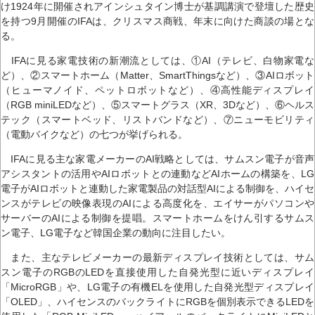
け1924年に開催されアインシュタイン博士が基調講演で登壇した歴史
を持つ9月開催のIFAは、クリスマス商戦、年末に向けた商談の場とな
る。
IFAに見る家電技術の新潮流としては、①AI（テレビ、白物家電な
ど）、②スマートホーム（Matter、SmartThingsなど）、③AIロボット
（ヒューマノイド、ペットロボットなど）、④高性能ディスプレイ
（RGB miniLEDなど）、⑤スマートグラス（XR、3Dなど）、⑥ヘルス
テック（スマートベッド、リストバンドなど）、⑦ニューモビリティ
（電動バイクなど）の七つが挙げられる。
IFAに見る主な家電メーカーのAI戦略としては、サムスン電子が音声
アシスタントの活用やAIロボットとの連動などAIホームの構築を、LG
電子がAIロボットと連動した家電製品の対話型AIによる制御を、ハイセ
ンスがテレビの映像表現のAIによる高度化を、エイサーがパソコンや
サーバーのAIによる制御を提唱。スマートホームをけん引するサムス
ン電子、LG電子など韓国企業の動向に注目したい。
また、主なテレビメーカーの最新ディスプレイ技術としては、サム
スン電子のRGBのLEDを直接使用した自発光型に近いディスプレイ
「MicroRGB」や、LG電子の有機ELを使用した自発光型ディスプレイ
「OLED」、ハイセンスのバックライトにRGBを個別表示できるLEDを