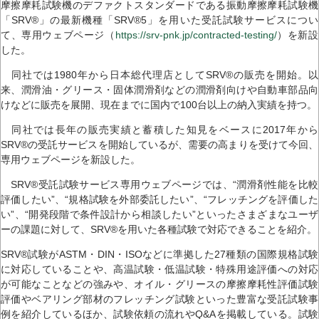
摩擦摩耗試験機のデファクトスタンダードである振動摩擦摩耗試験機
「SRV®」の最新機種「SRV®5」を用いた受託試験サービスについ
て、専用ウェブページ（
https://srv-pnk.jp/contracted-testing/
）を新設
した。
同社では1980年から日本総代理店としてSRV®の販売を開始。以
来、潤滑油・グリース・固体潤滑剤などの潤滑剤向けや自動車部品向
けなどに販売を展開、現在までに国内で100台以上の納入実績を持つ。
同社では長年の販売実績と蓄積した知見をベースに2017年から
SRV®の受託サービスを開始しているが、需要の高まりを受けて今回、
専用ウェブページを新設した。
SRV®受託試験サービス専用ウェブページでは、“潤滑剤性能を比較
評価したい”、“規格試験を外部委託したい”、“フレッチングを評価した
い”、“開発段階で条件設計から相談したい”といったさまざまなユーザ
ーの課題に対して、SRV®を用いた各種試験で対応できることを紹介。
SRV®試験がASTM・DIN・ISOなどに準拠した27種類の国際規格試験
に対応していることや、高温試験・低温試験・特殊用途評価への対応
が可能なことなどの強みや、オイル・グリースの摩擦摩耗性評価試験
評価やベアリング部材のフレッチング試験といった豊富な受託試験事
例を紹介しているほか、試験依頼の流れやQ&Aを掲載している。試験