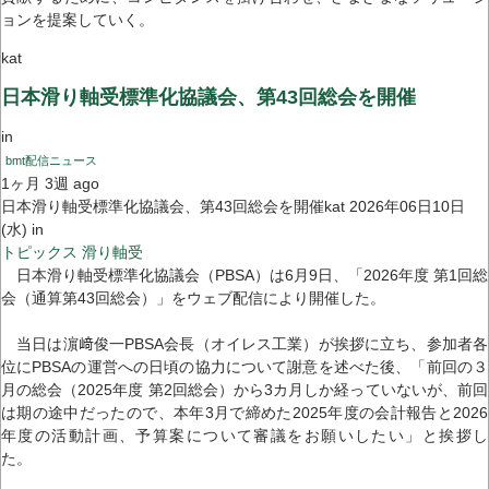
ョンを提案していく。
kat
日本滑り軸受標準化協議会、第43回総会を開催
in
bmt配信ニュース
1ヶ月 3週 ago
日本滑り軸受標準化協議会、第43回総会を開催kat 2026年06日10日
(水) in
トピックス
滑り軸受
日本滑り軸受標準化協議会（PBSA）は6月9日、「2026年度 第1回総
会（通算第43回総会）」をウェブ配信により開催した。
当日は濵﨑俊一PBSA会長（オイレス工業）が挨拶に立ち、参加者各
位にPBSAの運営への日頃の協力について謝意を述べた後、「前回の３
月の総会（2025年度 第2回総会）から3カ月しか経っていないが、前回
は期の途中だったので、本年3月で締めた2025年度の会計報告と2026
年度の活動計画、予算案について審議をお願いしたい」と挨拶し
た。