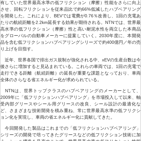
有していた世界最高水準の低フリクション（摩擦）性能をさらに向上
させ、回転フリクションを従来品比で約66%低減したハブベアリング
を開発した。これにより、BEVでは電費が0.76％改善し、1回の充電あ
たりの航続距離を2.2km延長する効果が期待される。NTNでは、世界最
高水準の低フリクション（摩擦）性と高い耐泥水性を両立した本商品
をグローバルの自動車メーカーに提案していく。2030年度に、本開発
品を含む低フリクションハブベアリングシリーズで約400億円／年の売
り上げを目指す。
近年、世界各国で排出ガス規制が強化される中、xEVの生産台数は今
後さらに増加すると見込まれている。これらの車両では、1回の充電で
走行できる距離（航続距離）の延長が重要な課題となっており、車両
全体のさらなる省エネルギー化が求められている。
NTNは、世界トップクラスのハブベアリングのメーカーとして、
2009年に「低フリクションハブベアリング」を市場投入して以来、軸
受内部グリースやシール用グリースの改良、シール設計の最適化な
ど、さまざまな技術開発を積み重ね、常に世界最高水準の低フリクシ
ョン化を実現し、車両の省エネルギー化に貢献してきた。
今回開発した製品はこれまでの「低フリクションハブベアリング」
シリーズの開発で培ってきたグリースなどの低フリクション技術に加