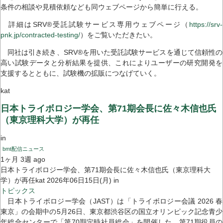
条件の相談や見積依頼なども同ウェブページから簡単に行える。
詳細はSRV®受託試験サービス専用ウェブページ（
https://srv-
pnk.jp/contracted-testing/
）をご覧いただきたい。
同社は引き続き、SRV®を用いた受託試験サービスを通じて信頼性の
高い試験データと分析結果を提供、これによりユーザーの研究開発を
支援するとともに、試験機の拡販につなげていく。
kat
日本トライボロジー学会、第71期会長に佐々木信也氏
（東京理科大学）が再任
in
bmt配信ニュース
1ヶ月 3週 ago
日本トライボロジー学会、第71期会長に佐々木信也氏（東京理科大
学）が再任kat 2026年06日15日(月) in
トピックス
日本トライボロジー学会（JAST）は「トライボロジー会議 2026 春
東京」の会期中の5月26日、東京都渋谷区の国立オリンピック記念青少
年総合センターで「第70期定時社員総会」を開催した。第71期役員の