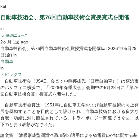
kat
自動車技術会、第76回自動車技術会賞授賞式を開催
in
bmt配信ニュース
2ヶ月 1週 ago
自動車技術会、第76回自動車技術会賞授賞式を開催kat 2026年05日29
日(金) in
自動車
in
トピックス
自動車技術会（JSAE、会長：中畔邦雄氏（日産自動車））は横浜市
のパシフィコ横浜で、「2026年春季大会」会期中の5月28日に「第76
回自動車技術会賞」授賞式を開催した。
自動車技術会賞は、1951年に自動車工学および自動車技術の向上発
展を奨励することを目的として設けられ、自動車技術における多大な
貢献・功績に対し贈呈されている。トライボロジー関連では今回、以
下のとおり表彰がなされた。
論文賞 「油膜形成型潤滑油添加剤の適用による省電費EV油に関する基