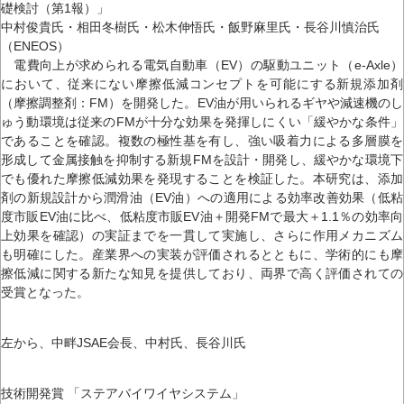
礎検討（第1報）」
中村俊貴氏・相田冬樹氏・松木伸悟氏・飯野麻里氏・長谷川慎治氏
（ENEOS）
電費向上が求められる電気自動車（EV）の駆動ユニット（e-Axle）
において、従来にない摩擦低減コンセプトを可能にする新規添加剤
（摩擦調整剤：FM）を開発した。EV油が用いられるギヤや減速機のし
ゅう動環境は従来のFMが十分な効果を発揮しにくい「緩やかな条件」
であることを確認。複数の極性基を有し、強い吸着力による多層膜を
形成して金属接触を抑制する新規FMを設計・開発し、緩やかな環境下
でも優れた摩擦低減効果を発現することを検証した。本研究は、添加
剤の新規設計から潤滑油（EV油）への適用による効率改善効果（低粘
度市販EV油に比べ、低粘度市販EV油＋開発FMで最大＋1.1％の効率向
上効果を確認）の実証までを一貫して実施し、さらに作用メカニズム
も明確にした。産業界への実装が評価されるとともに、学術的にも摩
擦低減に関する新たな知見を提供しており、両界で高く評価されての
受賞となった。
左から、中畔JSAE会長、中村氏、長谷川氏
技術開発賞 「ステアバイワイヤシステム」