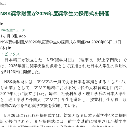
kat
NSK奨学財団が2026年度奨学生の採用式を開催
in
bmt配信ニュース
1ヶ月 3週 ago
NSK奨学財団が2026年度奨学生の採用式を開催kat 2026年06日11日
(木) in
トピックス
日本精工が設立した「NSK奨学財団」（理事長：野上宰門氏）で
は、2026年度に奨学支援対象者として採用された日本人学生の採用式
を5月26日に開催した。
NSK奨学財団は、アジアの一員である日本を本拠とする「ものづく
り企業」として、アジア地域における次世代の人材育成を目的に、
2017年4月に設立された。毎年、社会科学系・理工学系の日本人学生
と、理工学系の外国人（アジア）学生を選出し、授業料、生活費、渡
航費の給付を含む奨学支援を実施している。
5月26日に行われた採用式では、対象となる日本人奨学生4名に採用
証が授与された。また採用式には、前年度以前に採用された奨学生