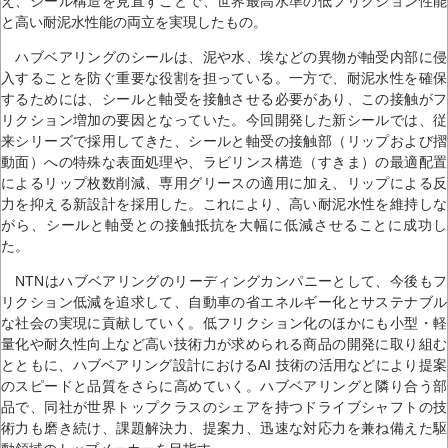
え、シール構造を見直すことで、世界最高水準の低フリクション性能
と高い耐泥水性能の両立を実現したもの。
ハブベアリングのシールは、泥や水、埃などの異物が軸受内部に侵
入することを防ぐ重要な役割を担っている。一方で、耐泥水性を確保
するためには、シールと軸受を接触させる必要があり、この接触がフ
リクション増加の要因となっていた。今回開発した新シールでは、従
来シリーズで採用してきた、シールと軸受の接触部（リップおよび摺
動面）への特殊な表面処理や、ラビリンス構造（すきま）の最適配置
によるリップ枚数削減、専用グリースの適用に加え、リップによる反
力を抑える新設計を採用した。これにより、高い耐泥水性を維持しな
がら、シールと軸受との接触抵抗を大幅に低減させることに成功し
た。
NTNはハブベアリングのリーディングカンパニーとして、今後もフ
リクション低減を追求して、自動車の省エネルギー化とサステナブル
な社会の実現に貢献していく。低フリクション化のほかにも小型・軽
量化や耐久性向上など高い技術力が求められる商品の開発に取り組む
とともに、ハブベアリング設計におけるAI 技術の活用などにより提案
のスピードと品質をさらに高めていく。ハブベアリングと隣り合う部
品で、同社が世界トップクラスのシェアを持つドライブシャフトの技
術力も磨き続け、課題解決力、提案力、迅速な対応力を兼ね備えた駆