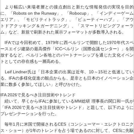
より幅広い来場者層との接点創出と新たな情報発信の実現を目的
に、「Robots on the Runway」、「Robocup」、「インディーゲーム
エリア」、「モビリティトラック」、「ビューティーハブ」、「アウ
トドアクッキング＆ガーデニング」、「スマートリビングフォーラ
ム」など、新規で刷新された展示フォーマットが多数導入される。
IFAでは今回初めて、1979年に西ベルリンで開館した1970年代スペ
ースエイジ建築の最高傑作「ICCベルリン（国際会議センター）」を開
放するなど、ベルリン各地とのパートナーシップを通じた文化イベン
トとしての存在感も一層高める。
Leif Lindner氏は「日本企業の出展は近年、10～15社と低迷してい
る。IFAの多様化促進の観点からも、是非とも日本のイノベーション企
業に数多く参加してほしい」と呼びかけた。
IFA 2026で見るべき注目技術やトレンド
続いて、早くからIFAに参加しているMM総研 理事長の関口和一氏が
「IFA 2026で見るべき注目技術やトレンド」と題して、以下のように
プレゼンテーションを行った。
毎年1月に米国で開催されるCES（コンシューマー・エレクトロニク
ス・ショー）が1年のトレンドを占う場であるのに対して、CESに先駆