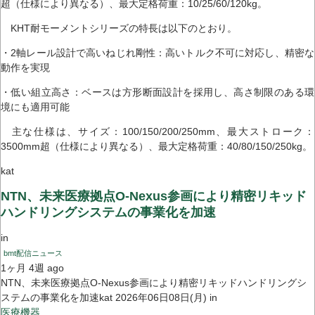
超（仕様により異なる）、最大定格荷重：10/25/60/120kg。
KHT耐モーメントシリーズの特長は以下のとおり。
・2軸レール設計で高いねじれ剛性：高いトルク不可に対応し、精密な
動作を実現
・低い組立高さ：ベースは方形断面設計を採用し、高さ制限のある環
境にも適用可能
主な仕様は、サイズ：100/150/200/250mm、最大ストローク：
3500mm超（仕様により異なる）、最大定格荷重：40/80/150/250kg。
kat
NTN、未来医療拠点O-Nexus参画により精密リキッド
ハンドリングシステムの事業化を加速
in
bmt配信ニュース
1ヶ月 4週 ago
NTN、未来医療拠点O-Nexus参画により精密リキッドハンドリングシ
ステムの事業化を加速kat 2026年06日08日(月) in
医療機器